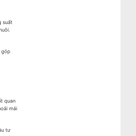
g suất
nuôi.
, góp
ất quan
hoải mái
ầu tư