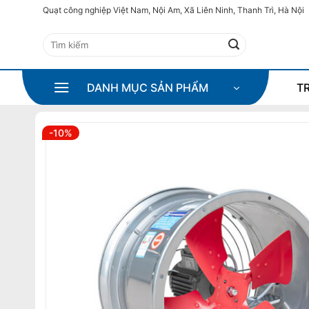
Bỏ
Quạt công nghiệp Việt Nam, Nội Am, Xã Liên Ninh, Thanh Trì, Hà Nội
qua
Tìm
nội
kiếm:
dung
DANH MỤC SẢN PHẨM
T
-10%