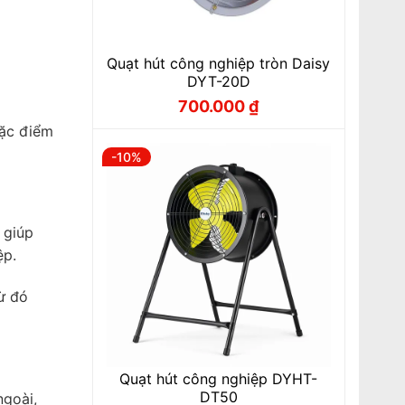
Quạt hút công nghiệp tròn Daisy
DYT-20D
700.000
₫
Giá
Giá
gốc
hiện
đặc điểm
là:
tại
777.000 ₫.
là:
-10%
700.000 ₫.
 giúp
ệp.
từ đó
Quạt hút công nghiệp DYHT-
DT50
ngoài,