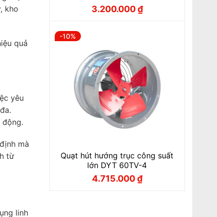
, kho
3.200.000
₫
Giá
Giá
gốc
hiện
là:
tại
3.550.000 ₫.
là:
-10%
3.200.000 ₫.
hiệu quả
iệc yêu
đa.
 động.
 định mà
Quạt hút hướng trục công suất
h từ
lớn DYT 60TV-4
4.715.000
₫
Giá
Giá
gốc
hiện
là:
tại
5.230.000 ₫.
là:
4.715.000 ₫.
ụng linh