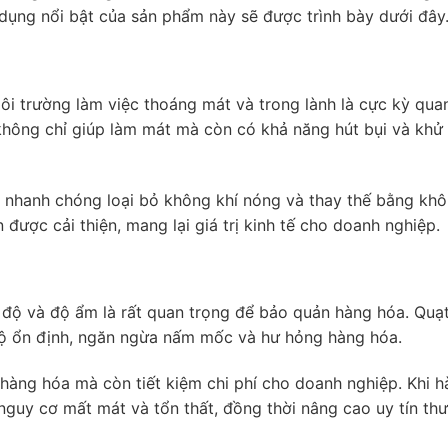
dụng nổi bật của sản phẩm này sẽ được trình bày dưới đây
ôi trường làm việc thoáng mát và trong lành là cực kỳ quan
hông chỉ giúp làm mát mà còn có khả năng hút bụi và khử 
hể nhanh chóng loại bỏ không khí nóng và thay thế bằng khô
được cải thiện, mang lại giá trị kinh tế cho doanh nghiệp.
 độ và độ ẩm là rất quan trọng để bảo quản hàng hóa. Quạt
độ ổn định, ngăn ngừa nấm mốc và hư hỏng hàng hóa.
hàng hóa mà còn tiết kiệm chi phí cho doanh nghiệp. Khi 
nguy cơ mất mát và tổn thất, đồng thời nâng cao uy tín th