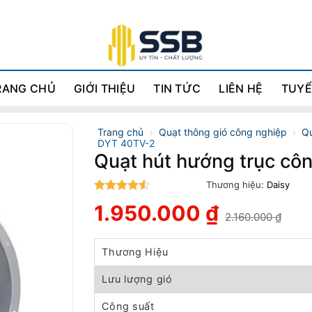
RANG CHỦ
GIỚI THIỆU
TIN TỨC
LIÊN HỆ
TUYỂ
Trang chủ
›
Quạt thông gió công nghiệp
›
Qu
DYT 40TV-2
Quạt hút hướng trục cô
Thương hiệu:
Daisy
4.5
trên 5
1.950.000
₫
2.160.000
₫
Giá
Giá
gốc
hiện
là:
tại
Thương Hiệu
2.160.000 ₫.
là:
1.950.000 ₫.
Lưu lượng gió
Công suất