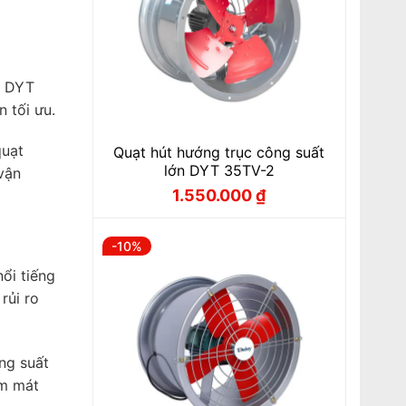
n DYT
 tối ưu.
quạt
Quạt hút hướng trục công suất
lớn DYT 35TV-2
vận
1.550.000
₫
Giá
Giá
gốc
hiện
là:
tại
1.720.000 ₫.
là:
-10%
1.550.000 ₫.
ổi tiếng
rủi ro
ng suất
àm mát