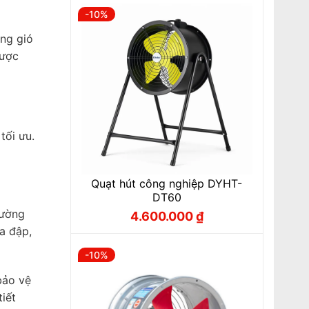
-10%
ng gió
được
tối ưu.
Quạt hút công nghiệp DYHT-
DT60
rường
4.600.000
₫
Giá
Giá
gốc
hiện
a đập,
là:
tại
5.110.000 ₫.
là:
-10%
4.600.000 ₫.
bảo vệ
iết