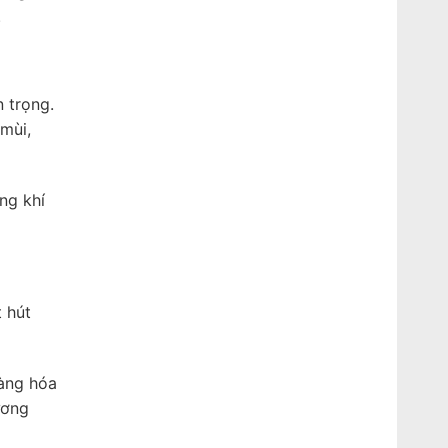
.
 trọng.
mùi,
ng khí
 hút
hàng hóa
ương