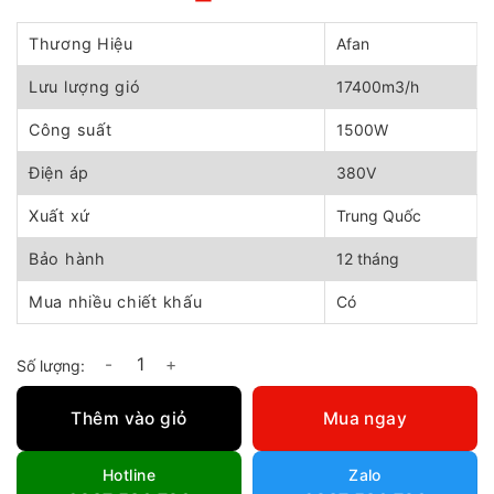
Giá
Giá
gốc
hiện
là:
tại
Thương Hiệu
Afan
8.270.000 ₫.
là:
7.450.000 ₫.
Lưu lượng gió
17400m3/h
Công suất
1500W
Điện áp
380V
Xuất xứ
Trung Quốc
Bảo hành
12 tháng
Mua nhiều chiết khấu
Có
Quạt hút di động cao áp AFan AFT2-60 (3 pha) số lượng
Thêm vào giỏ
Mua ngay
Hotline
Zalo