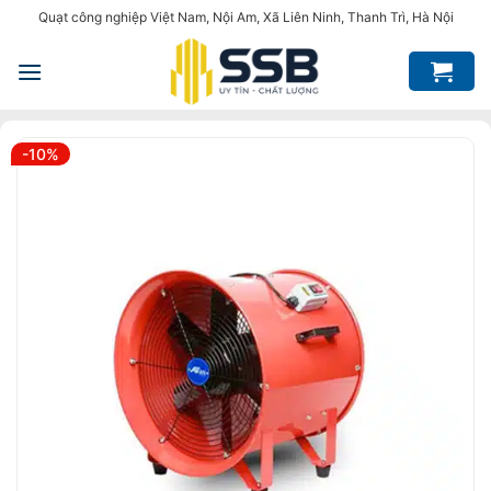
Bỏ
Quạt công nghiệp Việt Nam, Nội Am, Xã Liên Ninh, Thanh Trì, Hà Nội
qua
nội
dung
-10%