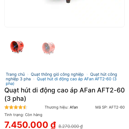
Trang chủ
›
Quạt thông gió công nghiệp
›
Quạt hút công
nghiệp 3 pha
›
Quạt hút di động cao áp AFan AFT2-60 (3
pha)
Quạt hút di động cao áp AFan AFT2-60
(3 pha)
Thương hiệu:
Afan
Mã SP:
AFT2-60
4.5
trên 5
Tình trạng:
Còn hàng
7.450.000
₫
8.270.000
₫