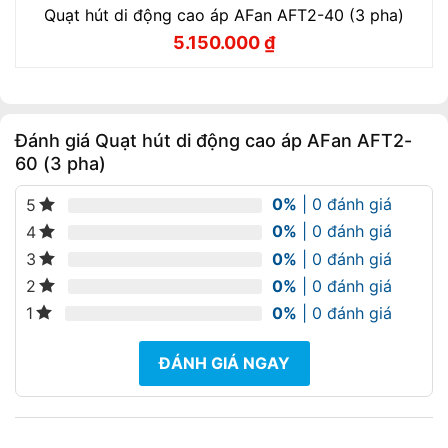
Quạt hút di động cao áp AFan AFT2-40 (3 pha)
5.150.000
₫
Giá
Giá
gốc
hiện
là:
tại
5.720.000 ₫.
là:
5.150.000 ₫.
Đánh giá Quạt hút di động cao áp AFan AFT2-
60 (3 pha)
0%
| 0 đánh giá
5
0%
| 0 đánh giá
4
0%
| 0 đánh giá
3
0%
| 0 đánh giá
2
0%
| 0 đánh giá
1
ĐÁNH GIÁ NGAY