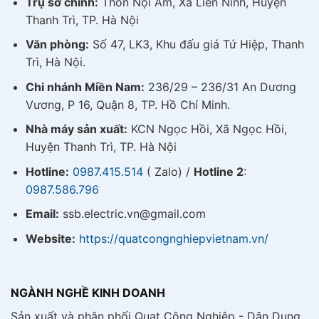
Trụ sở chính:
Thôn Nội Am, Xã Liên Ninh, Huyện
Thanh Trì, TP. Hà Nội
Văn phòng:
Số 47, LK3, Khu đấu giá Tứ Hiệp, Thanh
Trì, Hà Nội.
Chi nhánh Miền Nam:
236/29 – 236/31 An Dương
Vương, P 16, Quận 8, TP. Hồ Chí Minh.
Nhà máy sản xuất:
KCN Ngọc Hồi, Xã Ngọc Hồi,
Huyện Thanh Trì, TP. Hà Nội
Hotline:
0987.415.514
( Zalo) /
Hotline 2
:
0987.586.796
Email:
ssb.electric.vn@gmail.com
Website:
https://quatcongnghiepvietnam.vn/
NGÀNH NGHỀ KINH DOANH
Sản xuất và phân phối Quạt Công Nghiệp - Dân Dụng