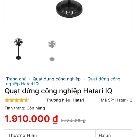
Trang chủ
›
Quạt đứng công nghiệp
›
Quạt đứng công
nghiệp Hatari IQ
Quạt đứng công nghiệp Hatari IQ
Thương hiệu:
Hatari
Mã SP:
Hatari-IQ
4.5
trên 5
Tình trạng:
Còn hàng
1.910.000
₫
2.120.000
₫
Giá
Giá
gốc
hiện
là:
tại
Thương Hiệu
Hatari