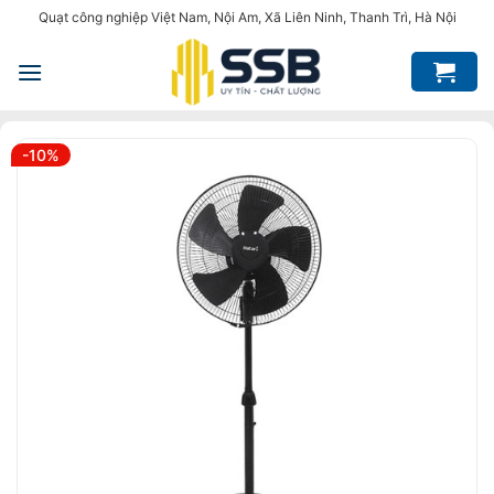
Bỏ
Quạt công nghiệp Việt Nam, Nội Am, Xã Liên Ninh, Thanh Trì, Hà Nội
qua
nội
dung
-10%