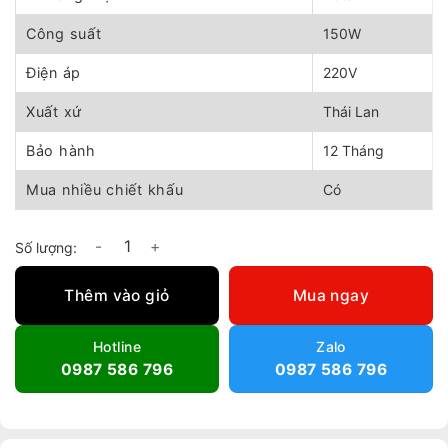
2.120.000 ₫.
là:
1.910.000 ₫.
Công suất
150W
Điện áp
220V
Xuất xứ
Thái Lan
Bảo hành
12 Tháng
Mua nhiều chiết khấu
Có
Quạt đứng công nghiệp Hatari IQ số lượng
Thêm vào giỏ
Mua ngay
Hotline
Zalo
0987 586 796
0987 586 796