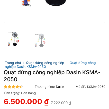
Trang chủ
›
Quạt đứng công nghiệp
›
Quạt đứng công
nghiệp Dasin KSMA-2050
Quạt đứng công nghiệp Dasin KSMA-
2050
Thương hiệu:
Dasin
Mã SP:
KSMA-2050
4.5
trên 5
Tình trạng:
Còn hàng
6.500.000
₫
7.222.000
₫
Giá
Giá