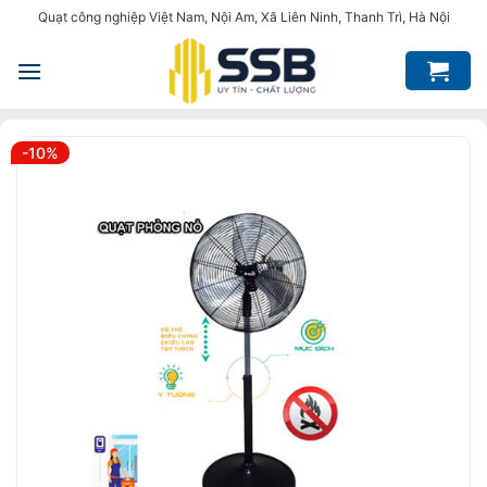
Bỏ
Quạt công nghiệp Việt Nam, Nội Am, Xã Liên Ninh, Thanh Trì, Hà Nội
qua
nội
dung
-10%