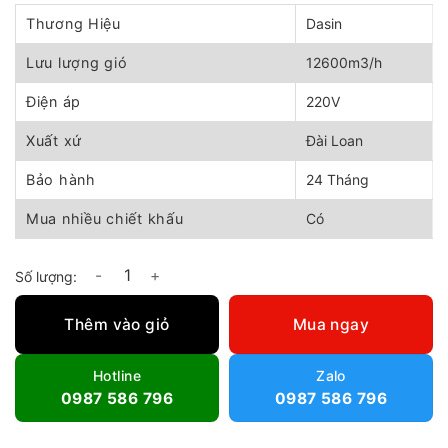
gốc
hiện
là:
tại
Thương Hiệu
Dasin
7.222.000 ₫.
là:
6.500.000 ₫.
Lưu lượng gió
12600m3/h
Điện áp
220V
Xuất xứ
Đài Loan
Bảo hành
24 Tháng
Mua nhiều chiết khấu
Có
Quạt đứng công nghiệp Dasin KSMA-2050 số lượng
Thêm vào giỏ
Mua ngay
Hotline
Zalo
0987 586 796
0987 586 796