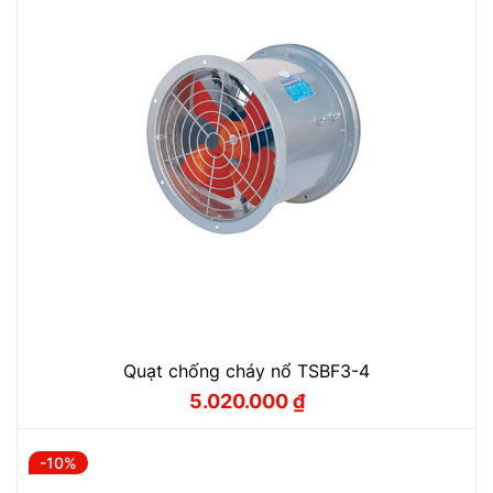
Quạt chống cháy nổ TSBF3-4
5.020.000
₫
Giá
Giá
gốc
hiện
là:
tại
5.570.000 ₫.
là:
-10%
5.020.000 ₫.