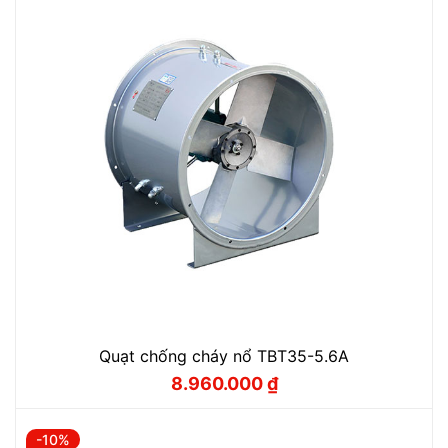
Quạt chống cháy nổ TBT35-5.6A
8.960.000
₫
Giá
Giá
gốc
hiện
là:
tại
9.950.000 ₫.
là:
-10%
8.960.000 ₫.