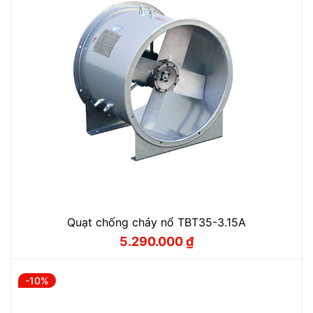
Quạt chống cháy nổ TBT35-3.15A
5.290.000
₫
Giá
Giá
gốc
hiện
là:
tại
5.870.000 ₫.
là:
-10%
5.290.000 ₫.