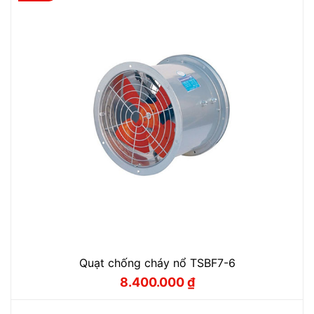
Quạt chống cháy nổ TSBF7-6
8.400.000
₫
Giá
Giá
gốc
hiện
là:
tại
9.330.000 ₫.
là: