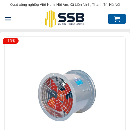
Bỏ
Quạt công nghiệp Việt Nam, Nội Am, Xã Liên Ninh, Thanh Trì, Hà Nội
qua
nội
dung
-10%