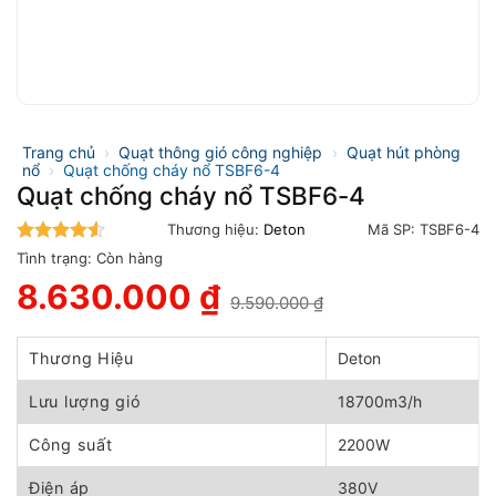
Trang chủ
›
Quạt thông gió công nghiệp
›
Quạt hút phòng
nổ
›
Quạt chống cháy nổ TSBF6-4
Quạt chống cháy nổ TSBF6-4
Thương hiệu:
Deton
Mã SP:
TSBF6-4
4.5
trên 5
Tình trạng:
Còn hàng
8.630.000
₫
9.590.000
₫
Giá
Giá
gốc
hiện
là:
tại
Thương Hiệu
Deton
9.590.000 ₫.
là:
8.630.000 ₫.
Lưu lượng gió
18700m3/h
Công suất
2200W
Điện áp
380V