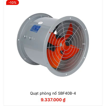
-10%
8.400.000 ₫.
Quạt phòng nổ SBF40B-4
9.337.000
₫
Giá
Giá
gốc
hiện