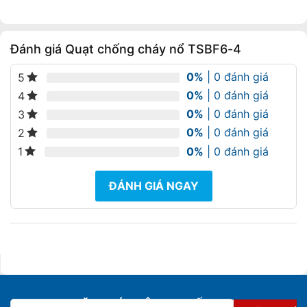
là:
tại
10.374.000 ₫.
là:
9.337.000 ₫.
Đánh giá Quạt chống cháy nổ TSBF6-4
0%
| 0 đánh giá
5
0%
| 0 đánh giá
4
0%
| 0 đánh giá
3
0%
| 0 đánh giá
2
0%
| 0 đánh giá
1
ĐÁNH GIÁ NGAY
ĐĂNG KÝ NHẬN KHUYẾN MẠI