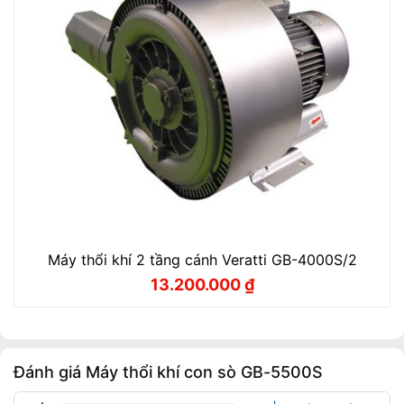
Máy thổi khí 2 tầng cánh Veratti GB-4000S/2
13.200.000
₫
Giá
Giá
gốc
hiện
là:
tại
14.600.000 ₫.
là:
13.200.000 ₫.
Đánh giá Máy thổi khí con sò GB-5500S