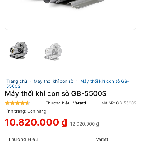
Trang chủ
›
Máy thổi khí con sò
›
Máy thổi khí con sò GB-
5500S
Máy thổi khí con sò GB-5500S
Thương hiệu:
Veratti
Mã SP:
GB-5500S
4.5
trên 5
Tình trạng:
Còn hàng
10.820.000
₫
12.020.000
₫
Giá
Giá
gốc
hiện
là:
tại
Thương Hiệu
Veratti