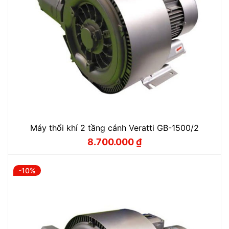
Máy thổi khí 2 tầng cánh Veratti GB-1500/2
8.700.000
₫
Giá
Giá
gốc
hiện
là:
tại
9.660.000 ₫.
là:
-10%
8.700.000 ₫.