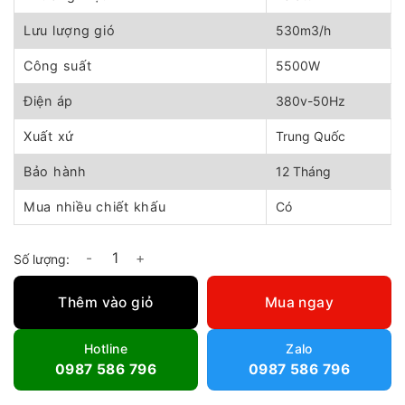
12.020.000 ₫.
là:
10.820.000 ₫.
Lưu lượng gió
530m3/h
Công suất
5500W
Điện áp
380v-50Hz
Xuất xứ
Trung Quốc
Bảo hành
12 Tháng
Mua nhiều chiết khấu
Có
Máy thổi khí con sò GB-5500S số lượng
Thêm vào giỏ
Mua ngay
Hotline
Zalo
0987 586 796
0987 586 796