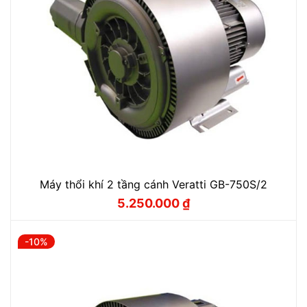
Máy thổi khí 2 tầng cánh Veratti GB-750S/2
5.250.000
₫
Giá
Giá
gốc
hiện
là:
tại
5.830.000 ₫.
là:
-10%
5.250.000 ₫.