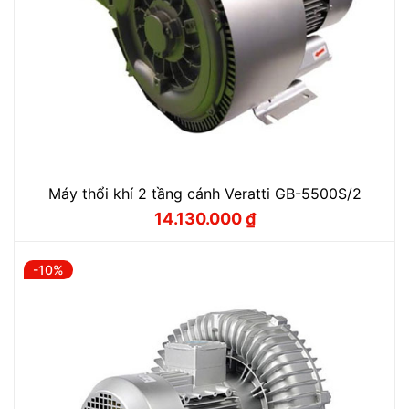
Máy thổi khí 2 tầng cánh Veratti GB-5500S/2
14.130.000
₫
Giá
Giá
gốc
hiện
là:
tại
15.700.000 ₫.
là:
-10%
14.130.000 ₫.