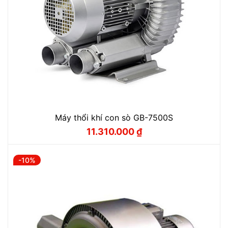
Máy thổi khí con sò GB-7500S
11.310.000
₫
Giá
Giá
gốc
hiện
là:
tại
12.560.000 ₫.
là:
-10%
11.310.000 ₫.