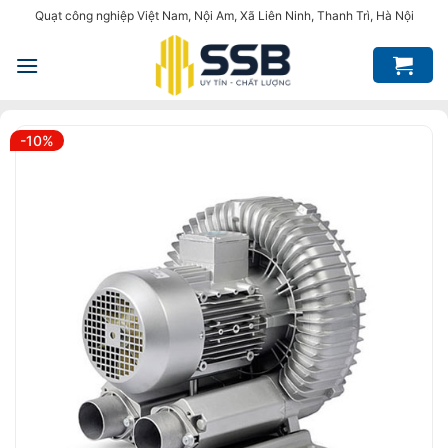
Bỏ
Quạt công nghiệp Việt Nam, Nội Am, Xã Liên Ninh, Thanh Trì, Hà Nội
qua
nội
dung
-10%