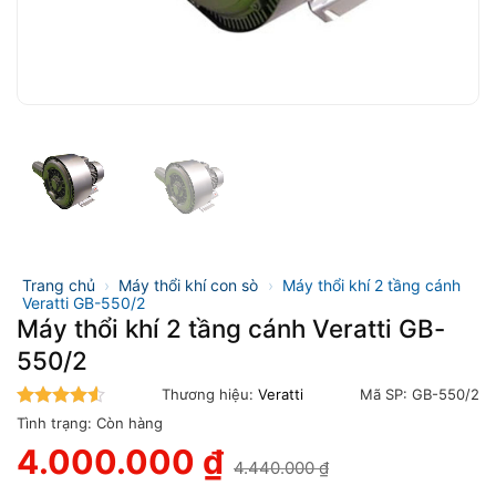
Trang chủ
›
Máy thổi khí con sò
›
Máy thổi khí 2 tầng cánh
Veratti GB-550/2
Máy thổi khí 2 tầng cánh Veratti GB-
550/2
Thương hiệu:
Veratti
Mã SP:
GB-550/2
4.5
trên 5
Tình trạng:
Còn hàng
4.000.000
₫
4.440.000
₫
Giá
Giá