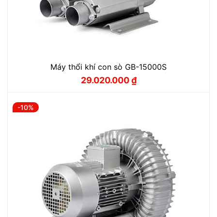
Máy thổi khí con sò GB-15000S
29.020.000
₫
Giá
Giá
gốc
hiện
là:
tại
32.240.000 ₫.
là:
-10%
29.020.000 ₫.