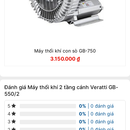
Máy thổi khí con sò GB-750
3.150.000
₫
Giá
Giá
gốc
hiện
là:
tại
3.500.000 ₫.
là:
3.150.000 ₫.
Đánh giá Máy thổi khí 2 tầng cánh Veratti GB-
550/2
0%
| 0 đánh giá
5
0%
| 0 đánh giá
4
0%
| 0 đánh giá
3
0%
| 0 đánh giá
2