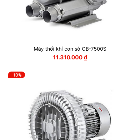
Máy thổi khí con sò GB-7500S
11.310.000
₫
Giá
Giá
gốc
hiện
là:
tại
12.560.000 ₫.
là:
-10%
11.310.000 ₫.