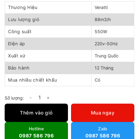
gốc
hiện
là:
tại
Thương Hiệu
Veratti
4.440.000 ₫.
là:
4.000.000 ₫.
Lưu lượng gió
88m3/h
Công suất
550W
Điện áp
220v-50Hz
Xuất xứ
Trung Quốc
Bảo hành
12 Tháng
Mua nhiều chiết khấu
Có
Máy thổi khí 2 tầng cánh Veratti GB-550/2 số lượng
Thêm vào giỏ
Mua ngay
Hotline
Zalo
0987 586 796
0987 586 796