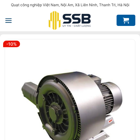
Bỏ
Quạt công nghiệp Việt Nam, Nội Am, Xã Liên Ninh, Thanh Trì, Hà Nội
qua
nội
dung
-10%