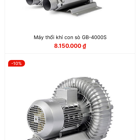
Máy thổi khí con sò GB-4000S
8.150.000
₫
Giá
Giá
gốc
hiện
là:
tại
9.050.000 ₫.
là:
-10%
8.150.000 ₫.