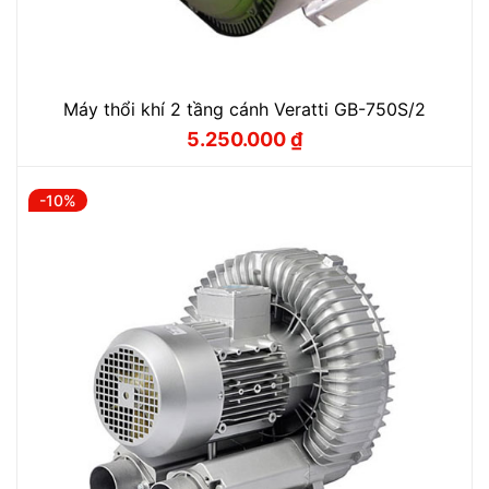
Máy thổi khí 2 tầng cánh Veratti GB-750S/2
5.250.000
₫
Giá
Giá
gốc
hiện
là:
tại
5.830.000 ₫.
là:
-10%
5.250.000 ₫.