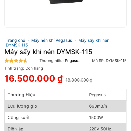
Trang chủ
›
Máy nén khí Pegasus
›
Máy sấy khí nén
DYMSK-115
Máy sấy khí nén DYMSK-115
Thương hiệu:
Pegasus
Mã SP:
DYMSK-115
4.5
trên 5
Tình trạng:
Còn hàng
16.500.000
₫
18.300.000
₫
Giá
Giá
gốc
hiện
là:
tại
Thương Hiệu
Pegasus
18.300.000 ₫.
là:
16.500.000 ₫.
Lưu lượng gió
690m3/h
Công suất
1500W
Điện áp
220V-50Hz