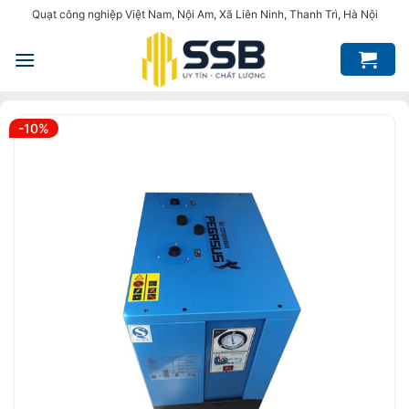
Bỏ
Quạt công nghiệp Việt Nam, Nội Am, Xã Liên Ninh, Thanh Trì, Hà Nội
qua
nội
dung
-10%