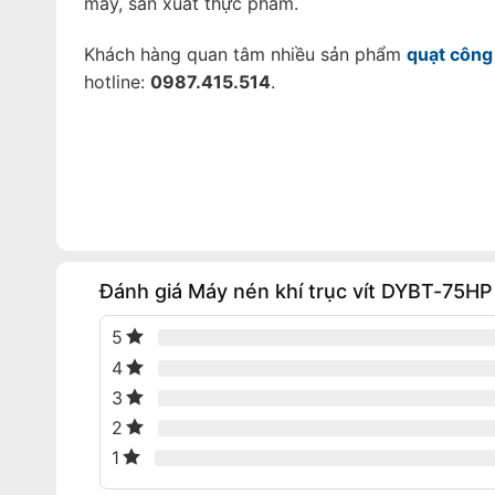
may, sản xuất thực phẩm.
Khách hàng quan tâm nhiều sản phẩm
quạt công
hotline:
0987.415.514
.
Đánh giá Máy nén khí trục vít DYBT-75HP
5
4
3
2
1