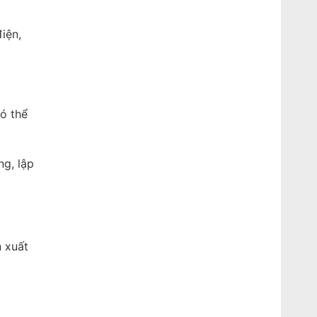
iện,
ó thể
g, lập
n xuất