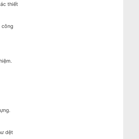
ác thiết
n công
hiệm.
dựng.
hư dệt