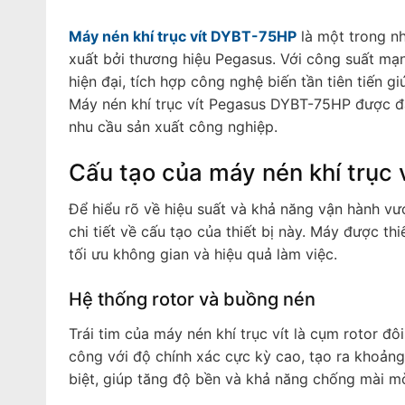
Máy nén khí trục vít DYBT-75HP
là một trong n
xuất bởi thương hiệu Pegasus. Với công suất mạn
hiện đại, tích hợp công nghệ biến tần tiên tiến g
Máy nén khí trục vít Pegasus DYBT-75HP được đ
nhu cầu sản xuất công nghiệp.
Cấu tạo của máy nén khí trục
Để hiểu rõ về hiệu suất và khả năng vận hành vượ
chi tiết về cấu tạo của thiết bị này. Máy được t
tối ưu không gian và hiệu quả làm việc.
Hệ thống rotor và buồng nén
Trái tim của máy nén khí trục vít là cụm rotor đ
công với độ chính xác cực kỳ cao, tạo ra khoảng 
biệt, giúp tăng độ bền và khả năng chống mài m