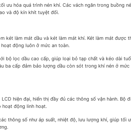
 tối ưu hóa quá trình nén khí. Các vách ngăn trong buồng n
o và độ kín khít tuyệt đối.
m két làm mát dầu và két làm mát khí. Két làm mát được th
độ hoạt động luôn ở mức an toàn.
i bộ lọc dầu cao cấp, giúp loại bỏ tạp chất và kéo dài tuổ
u ba cấp đảm bảo lượng dầu còn sót trong khí nén ở mức 
LCD hiện đại, hiển thị đầy đủ các thông số vận hành. Bộ đ
 hoạt động linh hoạt.
ác thông số như áp suất, nhiệt độ, lưu lượng khí, giúp tối 
ờng.