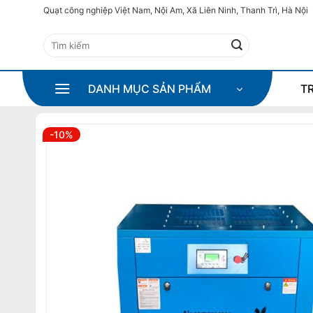
Bỏ
Quạt công nghiệp Việt Nam, Nội Am, Xã Liên Ninh, Thanh Trì, Hà Nội
qua
Tìm
nội
kiếm:
dung
DANH MỤC SẢN PHẨM
T
-10%