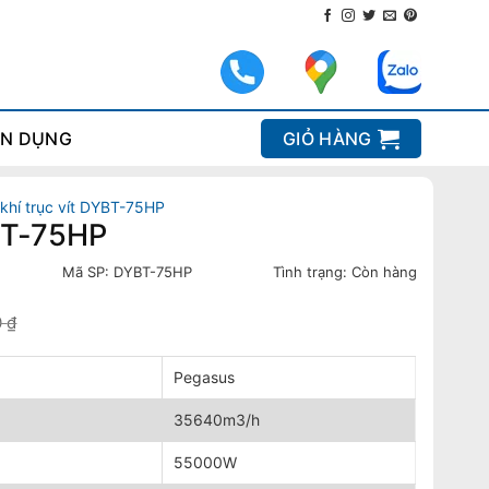
N DỤNG
GIỎ HÀNG
khí trục vít DYBT-75HP
YBT-75HP
Mã SP:
DYBT-75HP
Tình trạng:
Còn hàng
0
₫
Pegasus
35640m3/h
55000W