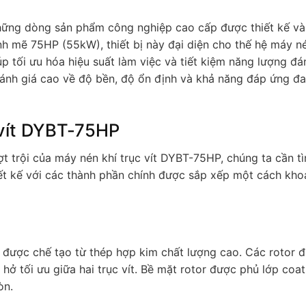
hững dòng sản phẩm công nghiệp cao cấp được thiết kế và
h mẽ 75HP (55kW), thiết bị này đại diện cho thế hệ máy né
iúp tối ưu hóa hiệu suất làm việc và tiết kiệm năng lượng đá
ánh giá cao về độ bền, độ ổn định và khả năng đáp ứng đ
 vít DYBT-75HP
t trội của máy nén khí trục vít DYBT-75HP, chúng ta cần t
hiết kế với các thành phần chính được sắp xếp một cách kho
ôi được chế tạo từ thép hợp kim chất lượng cao. Các rotor 
hở tối ưu giữa hai trục vít. Bề mặt rotor được phủ lớp coa
òn.