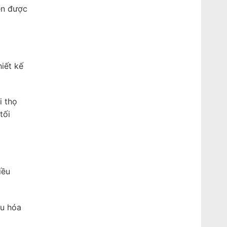
én được
iết kế
i thọ
tối
iều
ưu hóa