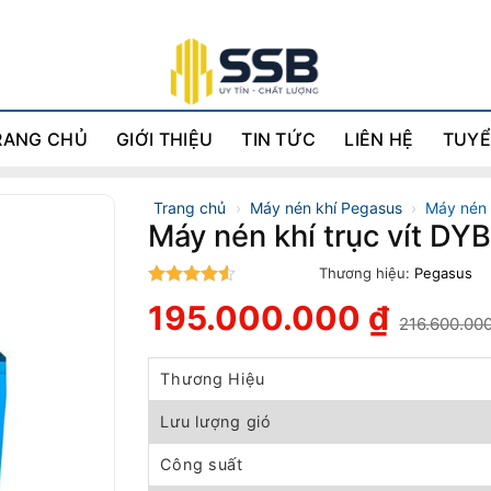
RANG CHỦ
GIỚI THIỆU
TIN TỨC
LIÊN HỆ
TUYỂ
Trang chủ
›
Máy nén khí Pegasus
›
Máy nén 
Máy nén khí trục vít D
Thương hiệu:
Pegasus
4.5
trên 5
195.000.000
₫
216.600.00
Giá
Giá
gốc
hiện
là:
tại
Thương Hiệu
216.600.000 ₫.
là:
195.000.000 ₫.
Lưu lượng gió
Công suất