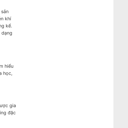
 sản
n khí
ng kể.
a dạng
ìm hiểu
a học,
được gia
ting đặc