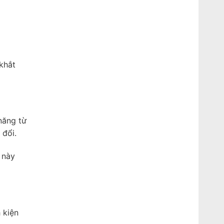
khắt
năng từ
 đổi.
 này
 kiện