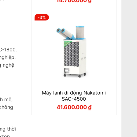
14.700.000
₫
Giá
Giá
gốc
hiện
là:
tại
15.300.000 ₫.
là:
-3%
14.700.000 ₫.
C-1800.
nghiệp,
g nghệ
Máy lạnh di động Nakatomi
SAC-4500
h mẽ,
 không
41.600.000
₫
Giá
Giá
gốc
hiện
là:
tại
42.900.000 ₫.
là:
41.600.000 ₫.
ng thời
ozon,