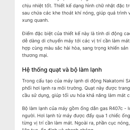
chịu nhiệt tốt. Thiết kế dạng hình chữ nhật đặc t
sau chứa các khe thoát khí nóng, giúp quá trình
xung quanh.
Điểm đặc biệt của thiết kế này là tính di động c
dễ dàng di chuyển máy tới các vị trí cần làm má
hợp cùng màu sắc hài hòa, sang trọng khiến sản
thương mại.
Hệ thống quạt và bộ làm lạnh
Trong cấu tạo của máy lạnh di động Nakatomi SA
phối hơi lạnh ra môi trường. Quạt này được tran
cầu sử dụng, giúp tối ưu hóa khả năng làm mát c
Bộ làm lạnh của máy gồm ống dẫn gas R407c - loạ
người. Hơi lạnh từ máy được đẩy qua 1 chiếc ống
từng vị trí cần làm mát. Ngoài ra, phần cục nóng,