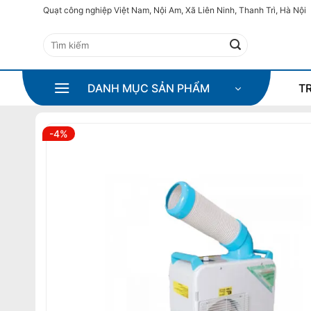
Bỏ
Quạt công nghiệp Việt Nam, Nội Am, Xã Liên Ninh, Thanh Trì, Hà Nội
qua
Tìm
nội
kiếm:
dung
DANH MỤC SẢN PHẨM
T
-4%