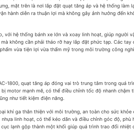
rưng, mặt trên là nơi lắp đặt quạt tăng áp và hệ thống làm l
 vận hành diễn ra thuận lợi mà không gây ảnh hưởng đến kh
ao, với hệ thống bánh xe lớn và xoay linh hoạt, giúp người 
t mà không cần phải tháo rỡ hay lắp đặt phức tạp. Các tay 
 phẩm vừa tiện lợi vừa thẩm mỹ trong môi trường công nghi
C-1800, quạt tăng áp đóng vai trò trung tâm trong quá tr
g bị motor mạnh mẽ, có thể điều chỉnh tốc độ nhanh chậm 
ũng như tiết kiệm điện năng.
i khí ga thân thiện với môi trường, an toàn cho sức khỏe
 nhựa linh hoạt, có thể kéo dãn và điều chỉnh góc độ, phù 
 cục lạnh gộp thành một khối giúp quá trình trao đổi nhiệt 