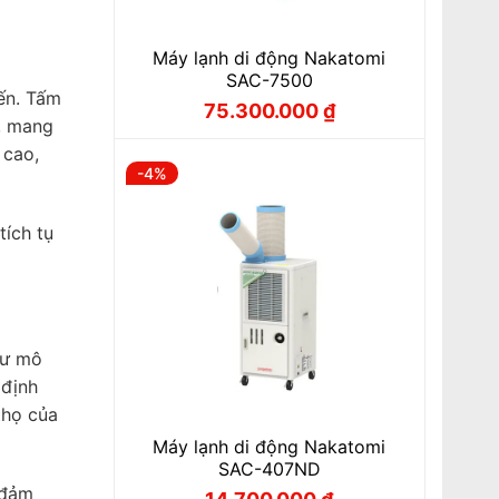
Máy lạnh di động Nakatomi
SAC-7500
ến. Tấm
75.300.000
₫
Giá
Giá
í, mang
gốc
hiện
là:
tại
 cao,
78.000.000 ₫.
là:
-4%
75.300.000 ₫.
tích tụ
hư mô
 định
thọ của
Máy lạnh di động Nakatomi
SAC-407ND
 đảm