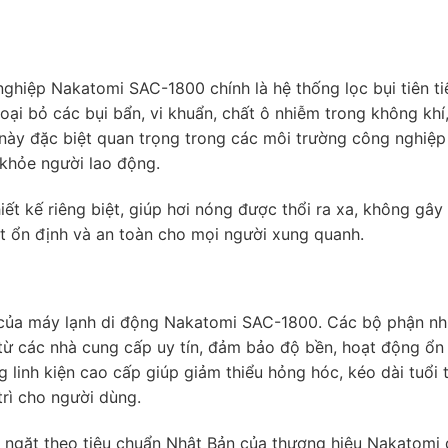
hiệp Nakatomi SAC-1800 chính là hệ thống lọc bụi tiên ti
oại bỏ các bụi bẩn, vi khuẩn, chất ô nhiễm trong không kh
u này đặc biệt quan trọng trong các môi trường công nghiệp
 khỏe người lao động.
ết kế riêng biệt, giúp hơi nóng được thổi ra xa, không gây 
ệt ổn định và an toàn cho mọi người xung quanh.
ạo của máy lạnh di động Nakatomi SAC-1800. Các bộ phận n
từ các nhà cung cấp uy tín, đảm bảo độ bền, hoạt động ổn
g linh kiện cao cấp giúp giảm thiểu hỏng hóc, kéo dài tuổi 
trì cho người dùng.
êm ngặt theo tiêu chuẩn Nhật Bản của thương hiệu Nakatomi