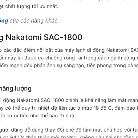
 chất lượng tối ưu nhất.
ộng
của các hãng khác.
ng Nakatomi SAC-1800
vào các đặc điểm nổi bật của máy lạnh di động Nakatomi SA
ẩm này lại được ưa chuộng rộng rãi trong các ngành công 
 điểm mạnh đều phản ánh sự sáng tạo, tiên phong trong côn
 năng lượng
di động Nakatomi SAC-1800 chính là khả năng làm mát mạn
 có thể duy trì nhiệt độ liên tục ở mức 18 độ C, đảm bảo
rời có oi bức như thế nào đi nữa.
người dùng dễ dàng thay đổi chế độ làm mát phù hợp với từ
hí ga R407c thân thiện môi trường, không gây hại cho tầng 