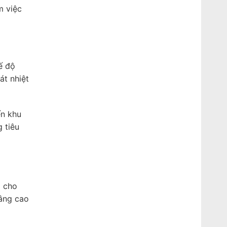
m việc
ế độ
át nhiệt
ến khu
 tiêu
1 cho
nâng cao