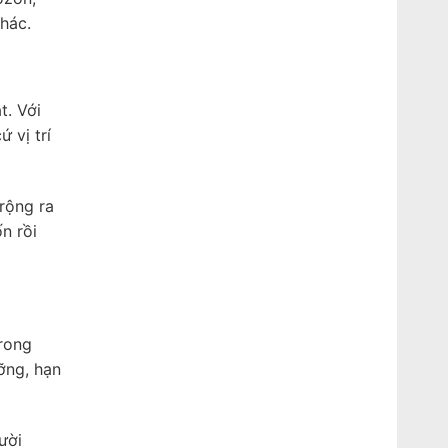
hác.
t. Với
 vị trí
 rộng ra
n rồi
rong
ỡng, hạn
ười