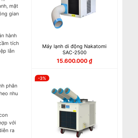
ạnh, mặt
ông gian
vận hành
cầm tích
Máy lạnh di động Nakatomi
ệp lẫn
SAC-2500
15.600.000
₫
Giá
Giá
gốc
hiện
là:
tại
16.100.000 ₫.
là:
-3%
15.600.000 ₫.
ình phân
theo nhu
 con
hợp với
diễn ra