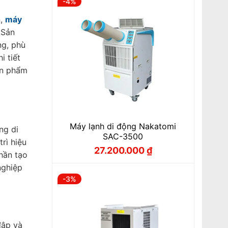
-4%
n,
máy
 Sản
ng, phù
i tiết
ản phẩm
Máy lạnh di động Nakatomi
ng di
SAC-3500
rì hiệu
27.200.000
₫
Giá
Giá
hần tạo
gốc
hiện
nghiệp
là:
tại
28.300.000 ₫.
là:
-3%
27.200.000 ₫.
đập và