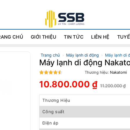
RANG CHỦ
GIỚI THIỆU
TIN TỨC
LIÊN HỆ
TUYỂ
Trang chủ
›
Máy lạnh di động
›
Máy lạnh di
Máy lạnh di động Naka
Thương hiệu:
Nakatomi
4.5
trên 5
10.800.000
₫
11.200.000
₫
Giá
Giá
gốc
hiện
là:
tại
Thương Hiệu
11.200.000 ₫.
là:
10.800.000 ₫.
Công suất
Điện áp