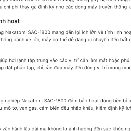
ểu chi phí thay ga định kỳ như các dòng máy truyền thống k
nh hoạt
ng Nakatomi SAC-1800 mang đến lợi ích lớn về tính linh hoạ
 thống bánh xe lớn, máy có thể dễ dàng di chuyển đến bất cứ
iúp hơi lạnh tập trung vào các vị trí cần làm mát hoặc phủ
lắp đặt phức tạp, chỉ cần đưa máy đến đúng vị trí mong muố
công nghiệp Nakatomi SAC-1800 đảm bảo hoạt động bền bỉ t
hư mô tơ, van gas, cảm biến đều nhập khẩu, kiểm định kỹ lư
úp vận hành lâu dài mà không lo ảnh hưởng đến sức khỏe ng