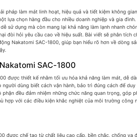
ải pháp làm mát linh hoạt, hiệu quả và tiết kiệm không gia
ột lựa chọn hàng đầu cho nhiều doanh nghiệp và gia đình.
i, dễ sử dụng mà còn mang lại khả năng làm lạnh nhanh chó
 đòi hỏi yêu cầu cao về hiệu suất. Bài viết sẽ phân tích ch
 động Nakatomi SAC-1800, giúp bạn hiểu rõ hơn về dòng s
ậy.
g Nakatomi SAC-1800
0 được thiết kế nhằm tối ưu hóa khả năng làm mát, dễ dà
p người dùng biết cách vận hành, bảo trì đúng cách để duy t
 bộ phận đều đảm nhiệm những chức năng quan trọng, góp p
hù hợp với các điều kiện khắc nghiệt của môi trường công 
 được chế tạo từ chất liệu cao cấp, bền chắc, chống va 