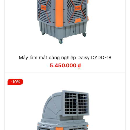
Máy làm mát công nghiệp Daisy DYDD-18
5.450.000
₫
Giá
Giá
gốc
hiện
là:
tại
6.055.000 ₫.
là:
-10%
5.450.000 ₫.