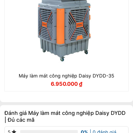
Máy làm mát công nghiệp Daisy DYDD-35
6.950.000
₫
Giá
Giá
gốc
hiện
là:
tại
7.720.000 ₫.
là:
6.950.000 ₫.
Đánh giá Máy làm mát công nghiệp Daisy DYDD
| Đủ các mã
0%
| 0 đánh giá
5