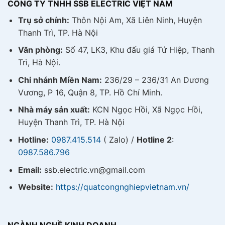
CÔNG TY TNHH SSB ELECTRIC VIỆT NAM
Trụ sở chính:
Thôn Nội Am, Xã Liên Ninh, Huyện
Thanh Trì, TP. Hà Nội
Văn phòng:
Số 47, LK3, Khu đấu giá Tứ Hiệp, Thanh
Trì, Hà Nội.
Chi nhánh Miền Nam:
236/29 – 236/31 An Dương
Vương, P 16, Quận 8, TP. Hồ Chí Minh.
Nhà máy sản xuất:
KCN Ngọc Hồi, Xã Ngọc Hồi,
Huyện Thanh Trì, TP. Hà Nội
Hotline:
0987.415.514
( Zalo) /
Hotline 2
:
0987.586.796
Email:
ssb.electric.vn@gmail.com
Website:
https://quatcongnghiepvietnam.vn/