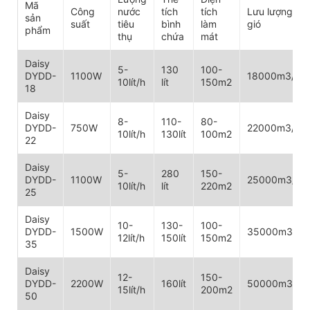
Mã
Công
nước
tích
tích
Lưu lượng
sản
suất
tiêu
bình
làm
gió
phẩm
thụ
chứa
mát
Daisy
5-
130
100-
DYDD-
1100W
18000m3/h
10lít/h
lít
150m2
18
Daisy
8-
110-
80-
DYDD-
750W
22000m3/h
10lít/h
130lít
100m2
22
Daisy
5-
280
150-
DYDD-
1100W
25000m3/h
10lít/h
lít
220m2
25
Daisy
10-
130-
100-
DYDD-
1500W
35000m3/h
12lít/h
150lít
150m2
35
Daisy
12-
150-
DYDD-
2200W
160lít
50000m3/h
15lít/h
200m2
50