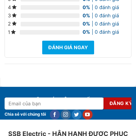
0%
| 0 đánh giá
4
0%
| 0 đánh giá
3
0%
| 0 đánh giá
2
0%
| 0 đánh giá
1
ĐÁNH GIÁ NGAY
ĐĂNG KÝ NHẬN KHUYẾN MẠI
Chia sẻ với chúng tôi
SSB Electric - HÂN HẠNH ĐƯỢC PHỤC