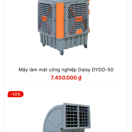
Máy làm mát công nghiệp Daisy DYDD-50
7.450.000
₫
Giá
Giá
gốc
hiện
là:
tại
8.270.000 ₫.
là:
-10%
7.450.000 ₫.