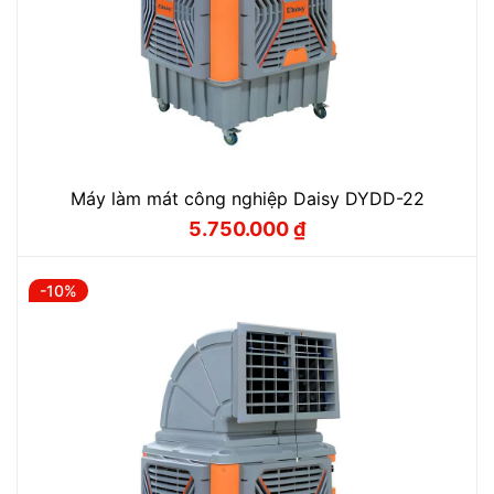
Máy làm mát công nghiệp Daisy DYDD-22
5.750.000
₫
Giá
Giá
gốc
hiện
là:
tại
6.388.000 ₫.
là:
-10%
5.750.000 ₫.