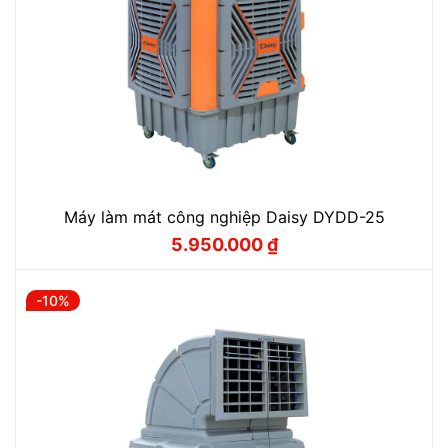
Máy làm mát công nghiệp Daisy DYDD-25
5.950.000
₫
Giá
Giá
gốc
hiện
là:
tại
6.610.000 ₫.
là:
-10%
5.950.000 ₫.