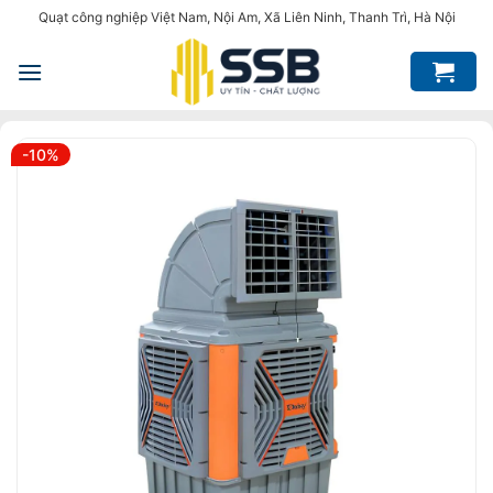
Bỏ
Quạt công nghiệp Việt Nam, Nội Am, Xã Liên Ninh, Thanh Trì, Hà Nội
qua
nội
dung
-10%