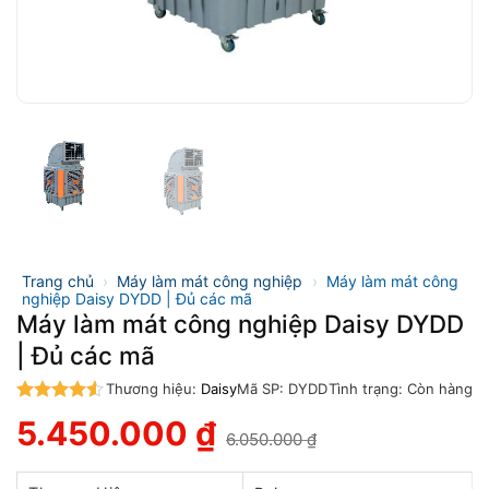
Trang chủ
›
Máy làm mát công nghiệp
›
Máy làm mát công
nghiệp Daisy DYDD | Đủ các mã
Máy làm mát công nghiệp Daisy DYDD
| Đủ các mã
Thương hiệu:
Daisy
Mã SP:
DYDD
Tình trạng:
Còn hàng
4.5
trên 5
5.450.000
₫
6.050.000
₫
Giá
Giá
gốc
hiện