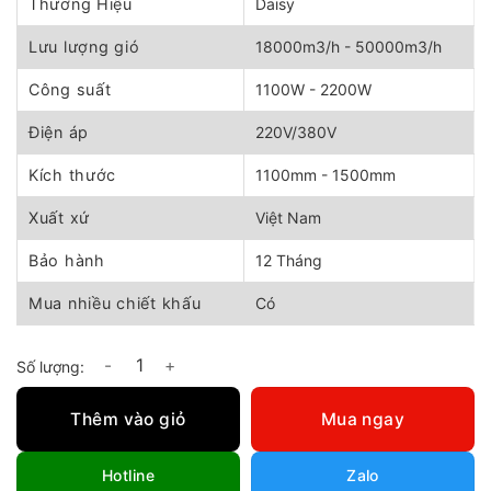
là:
tại
Thương Hiệu
Daisy
6.050.000 ₫.
là:
5.450.000 ₫.
Lưu lượng gió
18000m3/h - 50000m3/h
Công suất
1100W - 2200W
Điện áp
220V/380V
Kích thước
1100mm - 1500mm
Xuất xứ
Việt Nam
Bảo hành
12 Tháng
Mua nhiều chiết khấu
Có
Máy làm mát công nghiệp Daisy DYDD | Đủ các mã số lượng
Thêm vào giỏ
Mua ngay
Hotline
Zalo