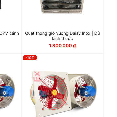
 DYV cánh
Quạt thông gió vuông Daisy Inox | Đủ
kích thước
1.800.000
₫
Giá
Giá
gốc
hiện
là:
tại
-10%
1.900.000 ₫.
là:
1.800.000 ₫.