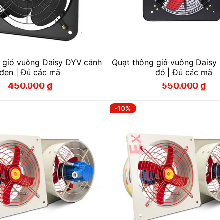
 gió vuông Daisy DYV cánh
Quạt thông gió vuông Daisy
đen | Đủ các mã
đỏ | Đủ các mã
450.000
₫
550.000
₫
Giá
Giá
Giá
Giá
gốc
hiện
gốc
hiện
là:
tại
là:
tại
-10%
500.000 ₫.
là:
610.000 ₫.
là:
450.000 ₫.
550.000 ₫.