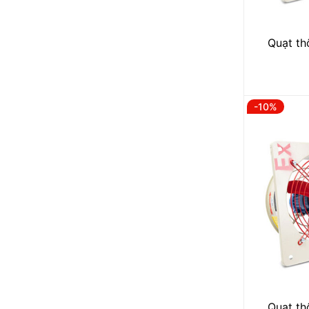
Quạt th
-10%
Quạt th