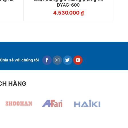
DYAG-600
4.530.000
₫
Giá
Giá
gốc
hiện
là:
tại
₫.
5.030.000 ₫.
là:
₫.
4.530.000 ₫.
Chia sẻ với chúng tôi
ÁCH HÀNG