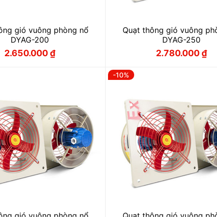
ông gió vuông phòng nổ
Quạt thông gió vuông ph
DYAG-200
DYAG-250
2.650.000
₫
2.780.000
₫
Giá
Giá
Giá
Giá
gốc
hiện
gốc
hiện
là:
tại
là:
tại
-10%
2.940.000 ₫.
là:
3.090.000 
là:
2.650.000 ₫.
2.780.000 
ông gió vuông phòng nổ
Quạt thông gió vuông ph