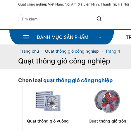
Bỏ
Quạt công nghiệp Việt Nam, Nội Am, Xã Liên Ninh, Thanh Trì, Hà Nội
qua
Tìm
nội
kiếm:
dung
DANH MỤC SẢN PHẨM
T
Trang chủ
›
Quạt thông gió công nghiệp
›
Trang 4
Quạt thông gió công nghiệp
Chọn loại
quạt thông gió công nghiệp
Quạt thông gió vuông
Quạt thông gió tròn