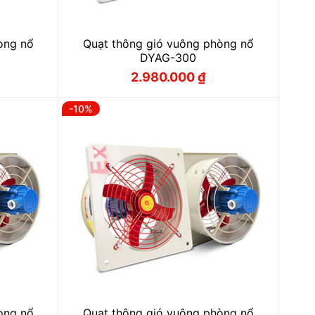
òng nổ
Quạt thông gió vuông phòng nổ
DYAG-300
2.980.000
₫
Giá
Giá
gốc
hiện
là:
tại
-10%
₫.
3.310.000 ₫.
là:
₫.
2.980.000 ₫.
òng nổ
Quạt thông gió vuông phòng nổ