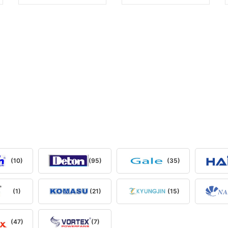
(10)
(95)
(35)
(1)
(21)
(15)
(47)
(7)