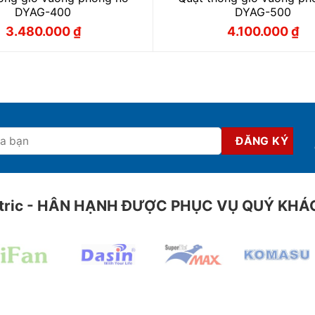
DYAG-400
DYAG-500
3.480.000
₫
4.100.000
₫
Giá
Giá
Giá
Giá
gốc
hiện
gốc
hiện
là:
tại
là:
tại
3.870.000 ₫.
là:
4.550.000 
là:
3.480.000 ₫.
4.100.000 
ctric - HÂN HẠNH ĐƯỢC PHỤC VỤ QUÝ KH