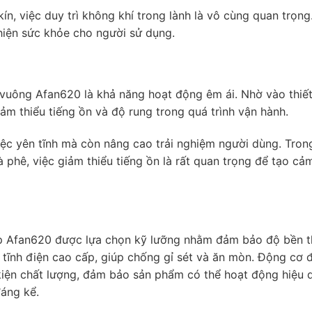
n, việc duy trì không khí trong lành là vô cùng quan trọng
hiện sức khỏe cho người sử dụng.
vuông Afan620 là khả năng hoạt động êm ái. Nhờ vào thiết
ảm thiểu tiếng ồn và độ rung trong quá trình vận hành.
iệc yên tĩnh mà còn nâng cao trải nghiệm người dùng. Tro
phê, việc giảm thiểu tiếng ồn là rất quan trọng để tạo cả
iếp Afan620 được lựa chọn kỹ lưỡng nhằm đảm bảo độ bền t
 tĩnh điện cao cấp, giúp chống gỉ sét và ăn mòn. Động cơ 
h kiện chất lượng, đảm bảo sản phẩm có thể hoạt động hiệu 
đáng kể.