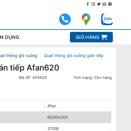
N DỤNG
GIỎ HÀNG
ạt thông gió vuông
›
Quạt thông gió vuông gián tiếp
án tiếp Afan620
Mã SP:
AFK620
Tình trạng:
Còn hàng
Afan
6000m3/h
370W