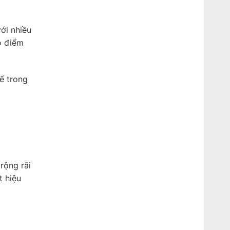
ới nhiều
o điểm
ế trong
rộng rãi
t hiệu