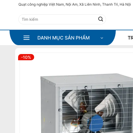
Bỏ
Quạt công nghiệp Việt Nam, Nội Am, Xã Liên Ninh, Thanh Trì, Hà Nội
qua
Tìm
nội
kiếm:
dung
DANH MỤC SẢN PHẨM
T
-10%