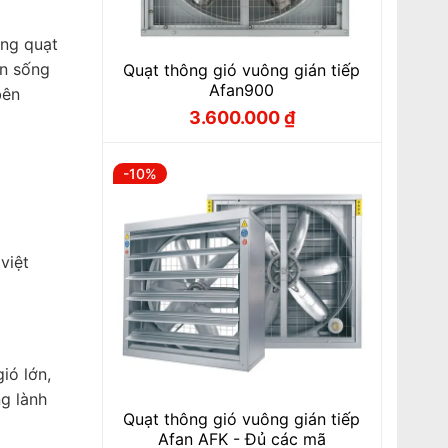
ong quạt
an sống
Quạt thông gió vuông gián tiếp
Afan900
bên
3.600.000
₫
Giá
Giá
gốc
hiện
là:
tại
4.000.000 ₫.
là:
-10%
3.600.000 ₫.
việt
ió lớn,
ng lành
Quạt thông gió vuông gián tiếp
Afan AFK - Đủ các mã