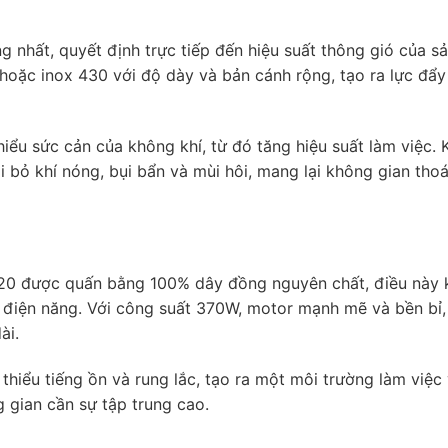
 nhất, quyết định trực tiếp đến hiệu suất thông gió của s
ặc inox 430 với độ dày và bản cánh rộng, tạo ra lực đẩy
iểu sức cản của không khí, từ đó tăng hiệu suất làm việc. 
ại bỏ khí nóng, bụi bẩn và mùi hôi, mang lại không gian tho
620 được quấn bằng 100% dây đồng nguyên chất, điều này
ệm điện năng. Với công suất 370W, motor mạnh mẽ và bền bỉ
ài.
hiểu tiếng ồn và rung lắc, tạo ra một môi trường làm việc 
 gian cần sự tập trung cao.