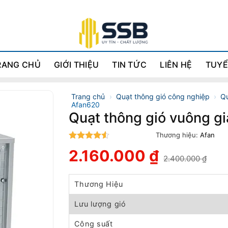
RANG CHỦ
GIỚI THIỆU
TIN TỨC
LIÊN HỆ
TUYỂ
Trang chủ
›
Quạt thông gió công nghiệp
›
Qu
Afan620
Quạt thông gió vuông gi
Thương hiệu:
Afan
4.5
trên 5
2.160.000
₫
2.400.000
₫
Giá
Giá
gốc
hiện
là:
tại
Thương Hiệu
2.400.000 ₫.
là:
2.160.000 ₫.
Lưu lượng gió
Công suất