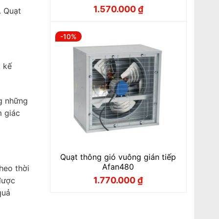
1.570.000
₫
. Quạt
Giá
Giá
gốc
hiện
là:
tại
1.740.000 ₫.
là:
-10%
1.570.000 ₫.
 kế
ng những
m giác
Quạt thông gió vuông gián tiếp
Afan480
heo thời
1.770.000
₫
được
Giá
Giá
gốc
hiện
quả
là:
tại
1.960.000 ₫.
là:
1.770.000 ₫.