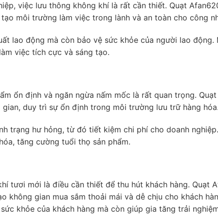
iệp, việc lưu thông không khí là rất cần thiết. Quạt Afan62
n, tạo môi trường làm việc trong lành và an toàn cho công n
suất lao động mà còn bảo vệ sức khỏe của người lao động.
 làm việc tích cực và sáng tạo.
ộ ẩm ổn định và ngăn ngừa nấm mốc là rất quan trọng. Quạt
ian, duy trì sự ổn định trong môi trường lưu trữ hàng hóa
nh trạng hư hỏng, từ đó tiết kiệm chi phí cho doanh nghiệp
hóa, tăng cường tuổi thọ sản phẩm.
khí tươi mới là điều cần thiết để thu hút khách hàng. Quạt 
 tạo không gian mua sắm thoải mái và dễ chịu cho khách hàn
ho sức khỏe của khách hàng mà còn giúp gia tăng trải nghi