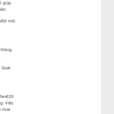
0 giúp
hân.
 Một môi
 thông
.
. Quạt
Afan620
g. Việc
ệm mua