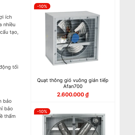
-10%
ợi ích
a nhiều
cấu tạo,
động tối
Quạt thông gió vuông gián tiếp
Afan700
2.600.000
₫
Giá
Giá
gốc
hiện
m bảo
là:
tại
hỉ bảo
2.880.000 ₫.
là:
-10%
2.600.000 ₫.
về thẩm