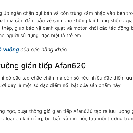
giúp ngăn chặn bụi bẩn và côn trùng xâm nhập vào bên tr
uạt mà còn đảm bảo vệ sinh cho không khí trong không gi
g thép, giúp bảo vệ cánh quạt và motor khỏi các tác động 
ho người sử dụng, đặc biệt là trẻ em.
ó vuông
của các hãng khác.
vuông gián tiếp Afan620
hỉ có cấu tạo chắc chắn mà còn sở hữu nhiều đặc điểm ưu 
Dưới đây là một số đặc điểm nổi bật của sản phẩm này.
g học, quạt thông gió gián tiếp Afan620 tạo ra lưu lượng g
g loại bỏ khí nóng, bụi bẩn và mùi hôi, tạo môi trường tro