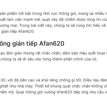
sản phẩm nổi bật trong lĩnh vực thông gió, mang lại nhiều l
 suất làm việc mạnh mẽ, quạt này đã chiếm được lòng tin củ
ơng mại. Trong bài viết này, chúng ta sẽ cùng tìm hiểu về 
gián tiếp Afan620.
uông gián tiếp Afan620
tạo đơn giản nhưng rất chắc chắn, đảm bảo hiệu suất hoạt 
 chúng ta sẽ đi sâu vào từng thành phần chính của nó.
30, với độ bền cao và khả năng chống gỉ tốt. Điều này đả
ghiệt như nhà máy. Thiết kế khung quạt chắc chắn không c
 thẩm mỹ. Quạt thông gió vuông Afan620 đáp ứng nhu cầu 