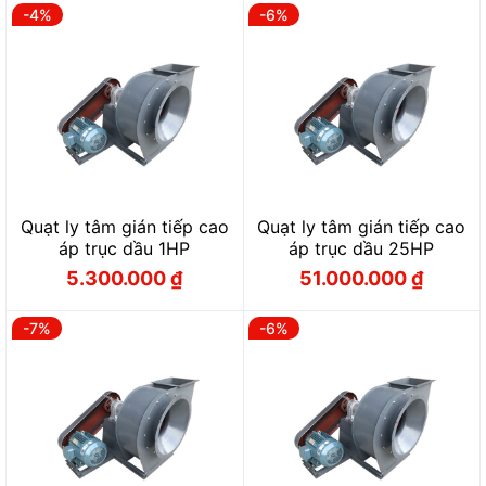
22.500.000 ₫.
là:
28.700.000 ₫.
là:
-4%
-6%
21.000.000 ₫.
27.000.000 ₫.
Quạt ly tâm gián tiếp cao
Quạt ly tâm gián tiếp cao
áp trục dầu 1HP
áp trục dầu 25HP
5.300.000
₫
51.000.000
₫
Giá
Giá
Giá
Giá
gốc
hiện
gốc
hiện
là:
tại
là:
tại
5.500.000 ₫.
là:
54.000.000 ₫.
là:
-7%
-6%
5.300.000 ₫.
51.000.000 ₫.