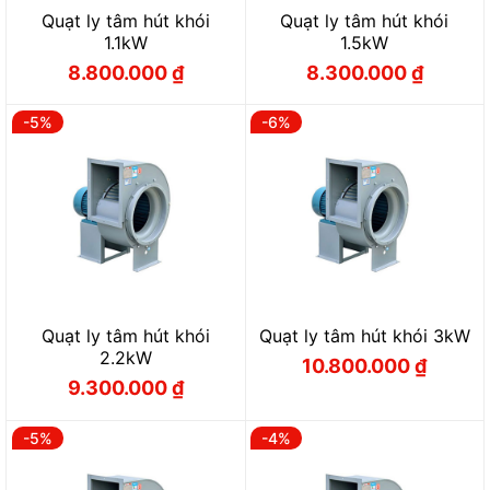
Quạt ly tâm hút khói
Quạt ly tâm hút khói
1.1kW
1.5kW
8.800.000
₫
8.300.000
₫
Giá
Giá
Giá
Giá
gốc
hiện
gốc
hiện
là:
tại
là:
tại
9.300.000 ₫.
là:
8.900.000 ₫.
là:
-5%
-6%
8.800.000 ₫.
8.300.000 ₫.
Quạt ly tâm hút khói
Quạt ly tâm hút khói 3kW
2.2kW
10.800.000
₫
Giá
Giá
9.300.000
₫
gốc
hiện
Giá
Giá
là:
tại
gốc
hiện
11.500.000 ₫.
là:
là:
tại
10.800.000 ₫.
9.800.000 ₫.
là:
-5%
-4%
9.300.000 ₫.