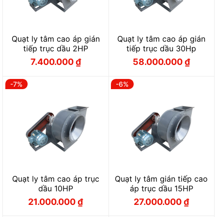
Quạt ly tâm cao áp gián
Quạt ly tâm cao áp gián
tiếp trục dầu 2HP
tiếp trục dầu 30Hp
7.400.000
₫
58.000.000
₫
Giá
Giá
Giá
Giá
gốc
hiện
gốc
hiện
là:
tại
là:
tại
7.900.000 ₫.
là:
62.000.000 ₫.
là:
-7%
-6%
7.400.000 ₫.
58.000.000 ₫.
Quạt ly tâm cao áp trục
Quạt ly tâm gián tiếp cao
dầu 10HP
áp trục dầu 15HP
21.000.000
₫
27.000.000
₫
Giá
Giá
Giá
Giá
gốc
hiện
gốc
hiện
là:
tại
là:
tại