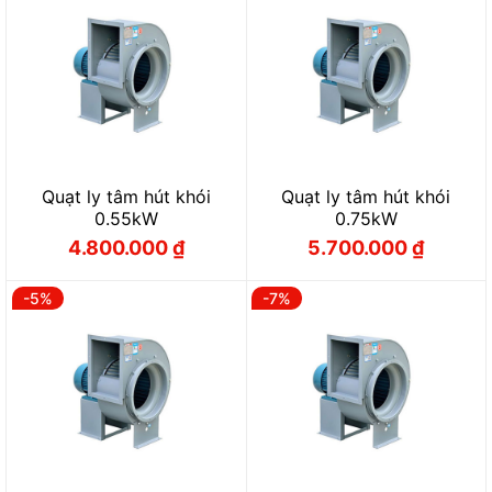
Quạt ly tâm hút khói
Quạt ly tâm hút khói
0.55kW
0.75kW
4.800.000
₫
5.700.000
₫
Giá
Giá
Giá
Giá
gốc
hiện
gốc
hiện
là:
tại
là:
tại
5.100.000 ₫.
là:
6.100.000 ₫.
là:
-5%
-7%
4.800.000 ₫.
5.700.000 ₫.