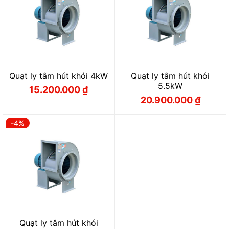
Quạt ly tâm hút khói 4kW
Quạt ly tâm hút khói
5.5kW
15.200.000
₫
Giá
Giá
20.900.000
₫
gốc
hiện
Giá
Giá
là:
tại
gốc
hiện
16.000.000 ₫.
là:
là:
tại
15.200.000 ₫.
21.800.000 ₫.
là:
-4%
20.900.000 ₫.
Quạt ly tâm hút khói