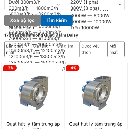
Xóa bộ lọc
Tìm kiếm
179 sản phẩm trong Quạt ly tâm Daisy
Bán chạy
Giá tăng
Giá giảm
Được yêu
Mới
nhất
dần
dần
thích
nhất
-3%
-4%
Quạt hút ly tâm trung áp
Quạt hút ly tâm trung áp