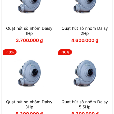
Quạt hút sò nhôm Daisy
Quạt hút sò nhôm Daisy
1Hp
2Hp
3.700.000
₫
4.600.000
₫
Giá
Giá
Giá
Giá
gốc
hiện
gốc
hiện
là:
tại
là:
tại
4.110.000 ₫.
là:
5.110.000 ₫.
là:
-10%
-10%
3.700.000 ₫.
4.600.000 ₫.
Quạt hút sò nhôm Daisy
Quạt hút sò nhôm Daisy
3Hp
5.5Hp
5.300.000
₫
8.300.000
₫