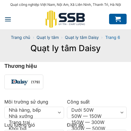
Bỏ
Quạt công nghiệp Việt Nam, Nội Am, Xã Liên Ninh, Thanh Trì, Hà Nội
qua
nội
dung
Trang chủ
›
Quạt ly tâm
›
Quạt ly tâm Daisy
›
Trang 6
Quạt ly tâm Daisy
Thương hiệu
(179)
Môi trường sử dụng
Công suất
Lưu lượng gió
Điện áp