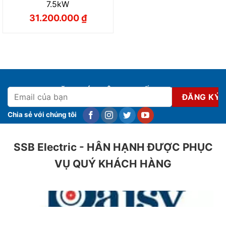
7.5kW
31.200.000
₫
Giá
Giá
gốc
hiện
là:
tại
32.500.000 ₫.
là:
31.200.000 ₫.
ĐĂNG KÝ NHẬN KHUYẾN MẠI
Chia sẻ với chúng tôi
SSB Electric - HÂN HẠNH ĐƯỢC PHỤC
VỤ QUÝ KHÁCH HÀNG