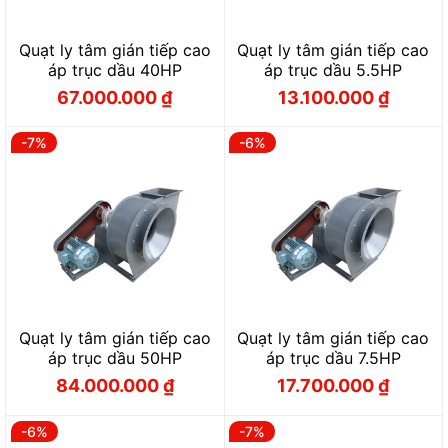
Quạt ly tâm gián tiếp cao
Quạt ly tâm gián tiếp cao
áp trục dầu 40HP
áp trục dầu 5.5HP
67.000.000
₫
13.100.000
₫
Giá
Giá
Giá
Giá
gốc
hiện
gốc
hiện
là:
tại
là:
tại
72.000.000 ₫.
là:
14.000.000 ₫.
là:
-7%
-6%
67.000.000 ₫.
13.100.000 ₫.
Quạt ly tâm gián tiếp cao
Quạt ly tâm gián tiếp cao
áp trục dầu 50HP
áp trục dầu 7.5HP
84.000.000
₫
17.700.000
₫
Giá
Giá
Giá
Giá
gốc
hiện
gốc
hiện
là:
tại
là:
tại
90.000.000 ₫.
là:
18.900.000 ₫.
là:
-6%
-7%
84.000.000 ₫.
17.700.000 ₫.