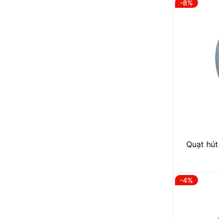
-8%
Quạt hút
-4%