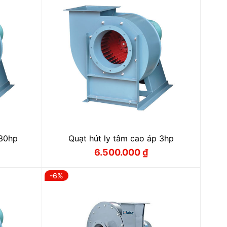
 30hp
Quạt hút ly tâm cao áp 3hp
6.500.000
₫
Giá
Giá
gốc
hiện
là:
tại
-6%
 ₫.
7.220.000 ₫.
là:
 ₫.
6.500.000 ₫.