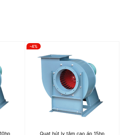
-4%
 10hp
Quạt hút ly tâm cao áp 15hp