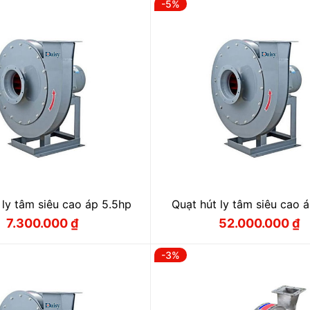
-5%
33.000.000 ₫.
là:
5.800.000 
là:
31.500.000 ₫.
5.300.000 
 ly tâm siêu cao áp 5.5hp
Quạt hút ly tâm siêu cao 
7.300.000
₫
52.000.000
₫
Giá
Giá
Giá
Giá
gốc
hiện
gốc
hiện
là:
tại
là:
tại
-3%
7.900.000 ₫.
là:
55.000.000
là:
7.300.000 ₫.
52.000.000