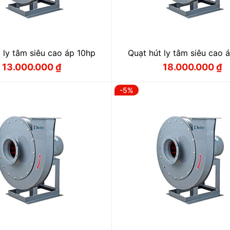
 ly tâm siêu cao áp 10hp
Quạt hút ly tâm siêu cao 
13.000.000
₫
18.000.000
₫
Giá
Giá
Giá
Giá
gốc
hiện
gốc
hiện
là:
tại
là:
tại
-5%
13.800.000 ₫.
là:
18.900.000
là:
13.000.000 ₫.
18.000.000