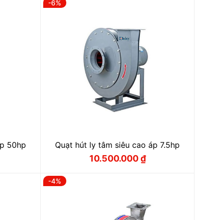
-6%
₫.
44.000.000 ₫.
là:
₫.
42.000.000 ₫.
áp 50hp
Quạt hút ly tâm siêu cao áp 7.5hp
10.500.000
₫
Giá
Giá
gốc
hiện
là:
tại
-4%
 ₫.
11.200.000 ₫.
là:
 ₫.
10.500.000 ₫.