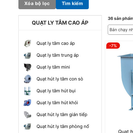
Xóa bộ lọc
Tìm kiếm
36 sản phẩm
QUẠT LY TÂM CAO ÁP
Bán chạy n
Quạt ly tâm cao áp
-7%
Quạt ly tâm trung áp
Quạt ly tâm mini
Quạt hút ly tâm con sò
Quạt ly tâm hút bụi
Quạt ly tâm hút khói
Quạt hút ly tâm gián tiếp
Quạt hút ly tâm phòng nổ
Quạt h