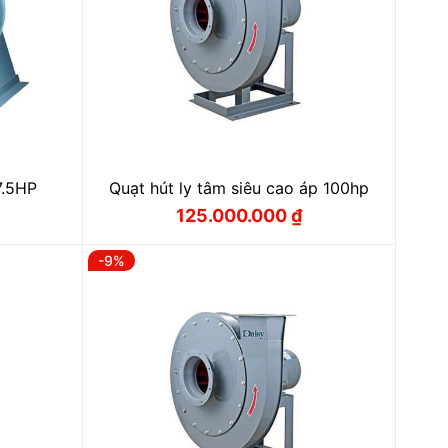
7.5HP
Quạt hút ly tâm siêu cao áp 100hp
125.000.000
₫
Giá
Giá
gốc
hiện
là:
tại
-9%
 ₫.
133.000.000 ₫.
là:
₫.
125.000.000 ₫.