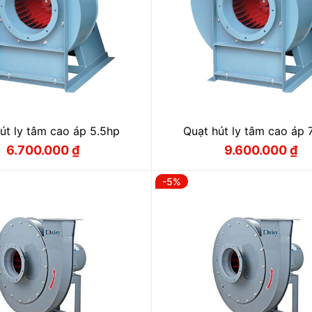
út ly tâm cao áp 5.5hp
Quạt hút ly tâm cao áp 
6.700.000
₫
9.600.000
₫
Giá
Giá
Giá
Giá
gốc
hiện
gốc
hiện
là:
tại
là:
tại
-5%
7.200.000 ₫.
là:
10.200.000
là:
6.700.000 ₫.
9.600.000 