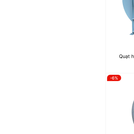
Quạt h
-6%