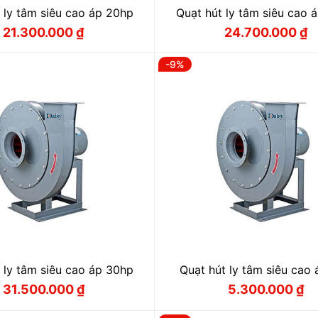
 ly tâm siêu cao áp 20hp
Quạt hút ly tâm siêu cao 
21.300.000
₫
24.700.000
₫
Giá
Giá
Giá
Giá
gốc
hiện
gốc
hiện
là:
tại
là:
tại
-9%
22.300.000 ₫.
là:
25.900.000
là:
21.300.000 ₫.
24.700.000
 ly tâm siêu cao áp 30hp
Quạt hút ly tâm siêu cao
31.500.000
₫
5.300.000
₫
Giá
Giá
Giá
Giá
gốc
hiện
gốc
hiện
là:
tại
là:
tại