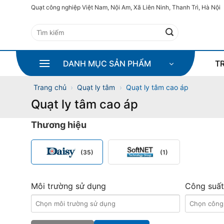
Bỏ
Quạt công nghiệp Việt Nam, Nội Am, Xã Liên Ninh, Thanh Trì, Hà Nội
qua
Tìm
nội
kiếm:
dung
DANH MỤC SẢN PHẨM
T
Trang chủ
›
Quạt ly tâm
›
Quạt ly tâm cao áp
Quạt ly tâm cao áp
Thương hiệu
(35)
(1)
Môi trường sử dụng
Công suất