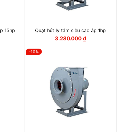
áp 15hp
Quạt hút ly tâm siêu cao áp 1hp
3.280.000
₫
Giá
Giá
gốc
hiện
là:
tại
-10%
 ₫.
3.600.000 ₫.
là:
 ₫.
3.280.000 ₫.