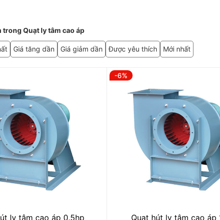
 trong Quạt ly tâm cao áp
hất
Giá tăng dần
Giá giảm dần
Được yêu thích
Mới nhất
-6%
út ly tâm cao áp 0.5hp
Quạt hút ly tâm cao áp