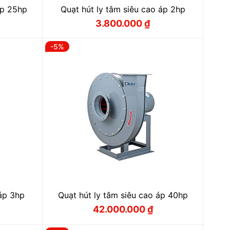
áp 25hp
Quạt hút ly tâm siêu cao áp 2hp
3.800.000
₫
Giá
Giá
gốc
hiện
là:
tại
-5%
 ₫.
4.200.000 ₫.
là:
 ₫.
3.800.000 ₫.
 áp 3hp
Quạt hút ly tâm siêu cao áp 40hp
42.000.000
₫
Giá
Giá
gốc
hiện
là:
tại