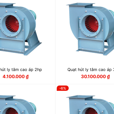
hút ly tâm cao áp 2hp
Quạt hút ly tâm cao áp
4.100.000
₫
30.100.000
₫
Giá
Giá
Giá
Giá
gốc
hiện
gốc
hiện
là:
tại
là:
tại
-6%
4.350.000 ₫.
là:
31.800.000
là:
4.100.000 ₫.
30.100.000