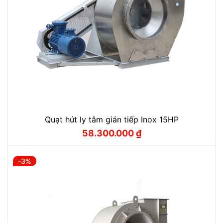
Quạt hút ly tâm gián tiếp Inox 15HP
58.300.000
₫
Giá
Giá
gốc
hiện
là:
tại
59.200.000 ₫.
là:
-3%
58.300.000 ₫.