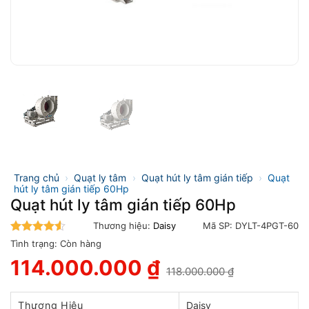
Trang chủ
›
Quạt ly tâm
›
Quạt hút ly tâm gián tiếp
›
Quạt
hút ly tâm gián tiếp 60Hp
Quạt hút ly tâm gián tiếp 60Hp
Thương hiệu:
Daisy
Mã SP:
DYLT-4PGT-60
4.5
trên 5
Tình trạng:
Còn hàng
114.000.000
₫
118.000.000
₫
Giá
Giá
gốc
hiện
là:
tại
Thương Hiệu
Daisy