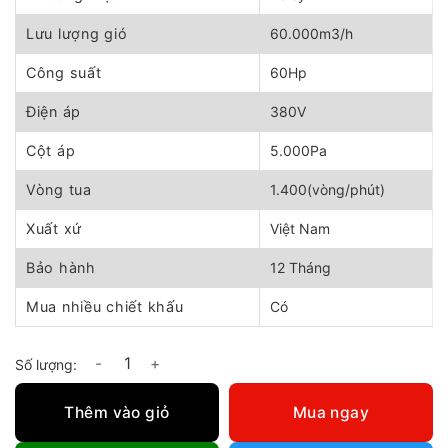
118.000.000 ₫.
là:
114.000.000 ₫.
Lưu lượng gió
60.000m3/h
Công suất
60Hp
Điện áp
380V
Cột áp
5.000Pa
Vòng tua
1.400(vòng/phút)
Xuất xứ
Việt Nam
Bảo hành
12 Tháng
Mua nhiều chiết khấu
Có
Quạt hút ly tâm gián tiếp 60Hp số lượng
Thêm vào giỏ
Mua ngay