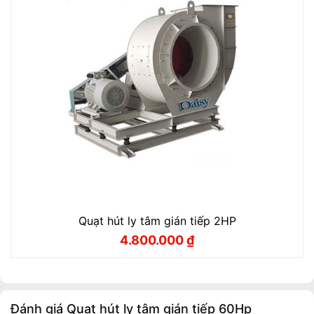
Quạt hút ly tâm gián tiếp 2HP
4.800.000
₫
Giá
Giá
gốc
hiện
là:
tại
5.100.000 ₫.
là:
4.800.000 ₫.
Đánh giá Quạt hút ly tâm gián tiếp 60Hp