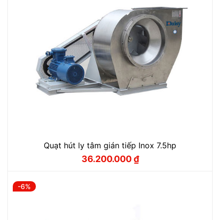
Quạt hút ly tâm gián tiếp Inox 7.5hp
36.200.000
₫
Giá
Giá
gốc
hiện
là:
tại
36.900.000 ₫.
là:
-6%
36.200.000 ₫.