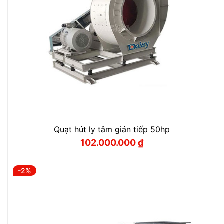
Quạt hút ly tâm gián tiếp 50hp
102.000.000
₫
Giá
Giá
gốc
hiện
là:
tại
105.000.000 ₫.
là:
-2%
102.000.000 ₫.