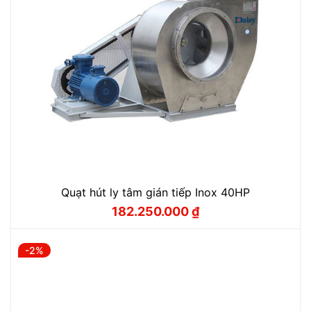
Quạt hút ly tâm gián tiếp Inox 40HP
182.250.000
₫
Giá
Giá
gốc
hiện
là:
tại
186.500.000 ₫.
là:
-2%
182.250.000 ₫.