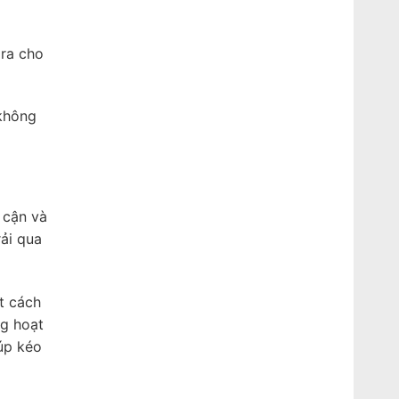
 ra cho
 không
 cận và
rải qua
t cách
ng hoạt
úp kéo