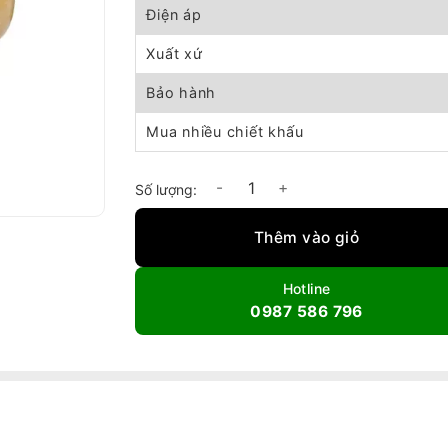
Điện áp
Xuất xứ
Bảo hành
Mua nhiều chiết khấu
Máy nén khí dây đai DYD-W-2.0/8-500L số l
Thêm vào giỏ
Hotline
0987 586 796