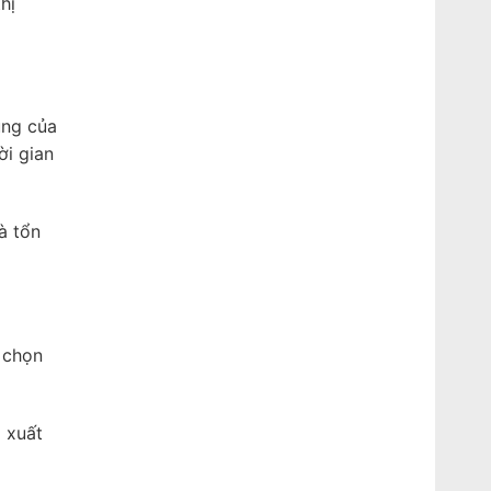
hị
ụng của
ời gian
à tổn
 chọn
 xuất