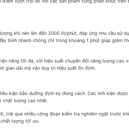
u điểm vượt trội so với các sản phẩm cùng phân khúc trên t
lượng khí nén lên đến 2000 lít/phút, đáp ứng nhu cầu sử d
 đầy bình nhanh chóng chỉ trong khoảng 1 phút giúp giảm th
iện năng tối đa, với hiệu suất chuyển đổi năng lượng cao v
ời gian dài mà vẫn duy trì hiệu suất ổn định.
điều kiện bảo dưỡng định kỳ đúng cách. Các linh kiện được
o chất lượng cao nhất.
, trải qua nhiều công đoạn kiểm tra nghiêm ngặt trước khi
hất lượng tối ưu.