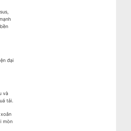
sus,
 mạnh
 bền
ện đại
u và
á tải.
 xoắn
ài mòn