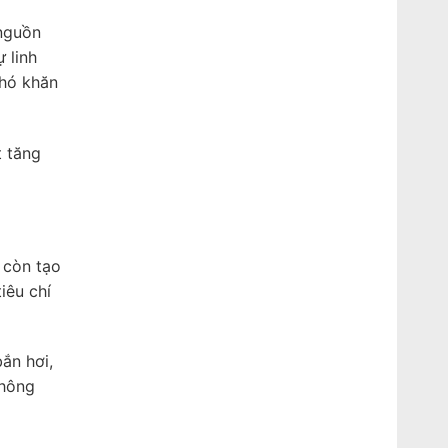
 nguồn
 linh
khó khăn
t tăng
 còn tạo
iêu chí
ắn hơi,
không