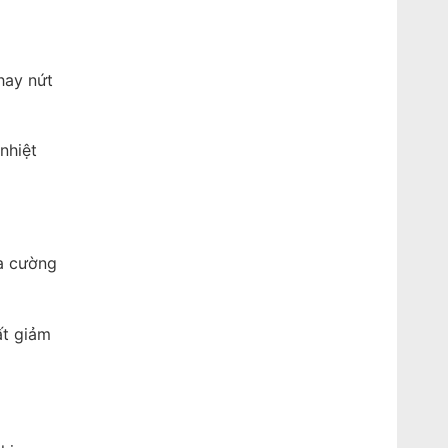
hay nứt
nhiệt
ia cường
ất giảm