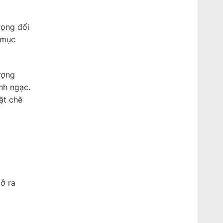
rọng đối
 mục
ượng
nh ngạc.
ặt chẽ
ở ra