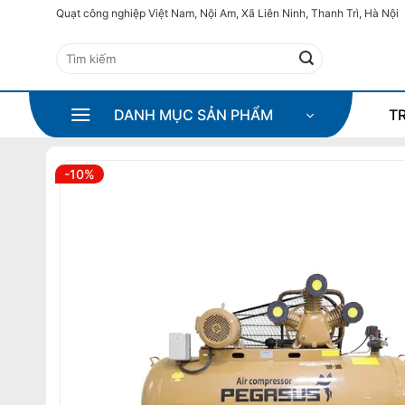
Bỏ
Quạt công nghiệp Việt Nam, Nội Am, Xã Liên Ninh, Thanh Trì, Hà Nội
qua
Tìm
nội
kiếm:
dung
DANH MỤC SẢN PHẨM
T
-10%