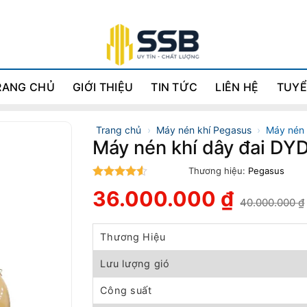
RANG CHỦ
GIỚI THIỆU
TIN TỨC
LIÊN HỆ
TUYỂ
Trang chủ
›
Máy nén khí Pegasus
›
Máy nén 
Máy nén khí dây đai D
Thương hiệu:
Pegasus
4.5
trên 5
36.000.000
₫
40.000.000
₫
Giá
Giá
gốc
hiện
là:
tại
Thương Hiệu
40.000.000 ₫.
là:
36.000.000 ₫.
Lưu lượng gió
Công suất