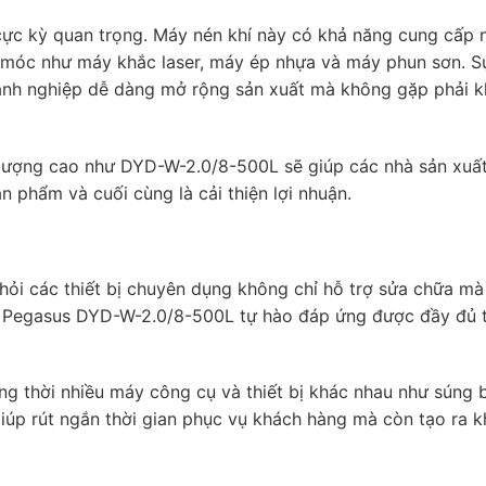
 cực kỳ quan trọng. Máy nén khí này có khả năng cung cấp
 móc như máy khắc laser, máy ép nhựa và máy phun sơn. Sự
anh nghiệp dễ dàng mở rộng sản xuất mà không gặp phải 
 lượng cao như DYD-W-2.0/8-500L sẽ giúp các nhà sản xuấ
 phẩm và cuối cùng là cải thiện lợi nhuận.
 hỏi các thiết bị chuyên dụng không chỉ hỗ trợ sửa chữa mà
ai Pegasus DYD-W-2.0/8-500L tự hào đáp ứng được đầy đủ t
 thời nhiều máy công cụ và thiết bị khác nhau như súng b
iúp rút ngắn thời gian phục vụ khách hàng mà còn tạo ra 