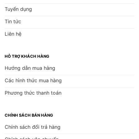
Cũng nhờ động cơ đồng nguyên chất mà quạt
hoạt động êm ái, ít tạo ra tiếng ồn, không bị nóng
Tuyển dụng
máy.
Tin tức
Thân quạt và đế quạt - Chắc chắn, an toàn:
Liên hệ
Toàn bộ thân và đế quạt được làm từ thép chắc
chắn, phủ thêm một lớp sơn tĩnh điện giúp tránh
han gỉ, nhờ vậy quạt có thể đứng vững vàng trên
HỖ TRỢ KHÁCH HÀNG
mọi địa hình cũng như mang lại tính thẩm mỹ cao
Hướng dẫn mua hàng
cho không gian.
Các hình thức mua hàng
Việc sử dụng như vậy cũng giúp nâng cao tuổi thọ
Phương thức thanh toán
quạt, từ đó tiết kiệm nhiều chi phí cho người sử
dụng.
Lồng quạt - An toàn, dễ dàng vệ sinh:
CHÍNH SÁCH BÁN HÀNG
Lồng quạt được làm từ thép mạ kẽm, đan khít,
Chính sách đổi trả hàng
đảm bảo không xảy ra các tai nạn không mong