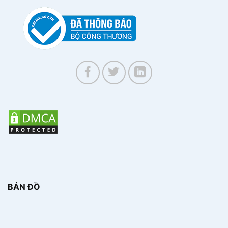
là điều không dễ dàng. Công ty
quạt công nghiệp
SSB tự hào là nhà phân phối chính hãng quạt sàn
Super Win với những ưu điểm vượt trội, mang đến
cho bạn trải nghiệm mua sắm an tâm và hài lòng
nhất.
Lý do bạn nên chọn mua quạt sàn Super Win tại
công ty SSB:
Cam kết sản phẩm chính hãng: SSB là nhà
phân phối chính hãng của quạt sàn Super
Win, có giấy tờ chứng nhận nguồn gốc xuất
xứ rõ ràng. Chúng tôi cam kết 100% sản
phẩm đều là hàng mới, nguyên đai nguyên
kiện, chất lượng cao.
BẢN ĐỒ
Mẫu mã đa dạng: SSB cung cấp đầy đủ các
mẫu mã quạt sàn Super Win với nhiều kiểu