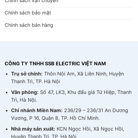
Chính sách vận chuyển
muốn cũng như bảo vệ cánh quạt khỏi tác động từ
bên ngoài. Nhìn chung lồng quạt cũng dễ tháo lắp
Chính sách bảo mật
nên người dùng hoàn toàn có thể sửa chữa, vệ
Chính sách bán hàng
sinh tại nhà khi cần.
Cánh quạt nhôm tạo gió mạnh
Với thiết kế cánh quạt nhôm cao cấp mỏng bản
rộng, giúp quạt tạo ra luồng gió vôn cùng mạnh
CÔNG TY TNHH SSB ELECTRIC VIỆT NAM
mẽ. Hơn nữa với chất liệu này thì cũng khó có thể
xảy ra tình trạng gãy hay hư hỏng cánh như chất
Trụ sở chính:
Thôn Nội Am, Xã Liên Ninh, Huyện
liệu nhựa ABS. Điều này cũng góp phần làm nên
Thanh Trì, TP. Hà Nội
tính thẩm mỹ cho sản phẩm, nhờ đó mà chúng
Văn phòng:
Số 47, LK3, Khu đấu giá Tứ Hiệp, Thanh
được ưa chuộng tại các quán ăn, quán cà phê,...
Trì, Hà Nội.
Tuổi thọ cao - Tiết kiệm chi phí:
Chi nhánh Miền Nam:
236/29 – 236/31 An Dương
Vương, P 16, Quận 8, TP. Hồ Chí Minh.
Với việc sử dụng motor đồng và các vật liệu cao
cấp, quạt sàn Super Win có tuổi thọ cao hơn các
Nhà máy sản xuất:
KCN Ngọc Hồi, Xã Ngọc Hồi,
hãng khác, từ đó cũng giúp người dùng tiết kiệm
Huyện Thanh Trì, TP. Hà Nội