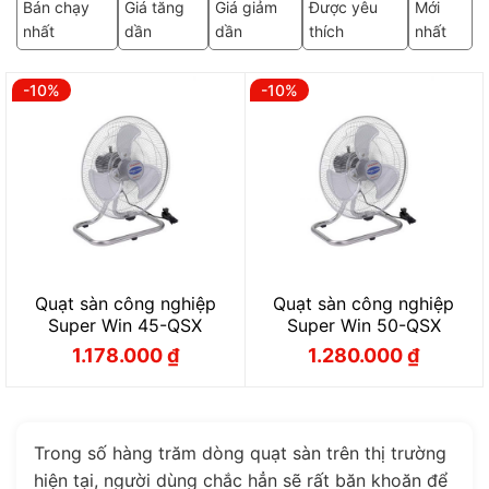
Bán chạy
Giá tăng
Giá giảm
Được yêu
Mới
nhất
dần
dần
thích
nhất
-10%
-10%
Quạt sàn công nghiệp
Quạt sàn công nghiệp
Super Win 45-QSX
Super Win 50-QSX
1.178.000
₫
1.280.000
₫
Giá
Giá
Giá
Giá
gốc
hiện
gốc
hiện
là:
tại
là:
tại
1.308.000 ₫.
là:
1.422.000 ₫.
là:
1.178.000 ₫.
1.280.000 ₫.
Trong số hàng trăm dòng quạt sàn trên thị trường
hiện tại, người dùng chắc hẳn sẽ rất băn khoăn để