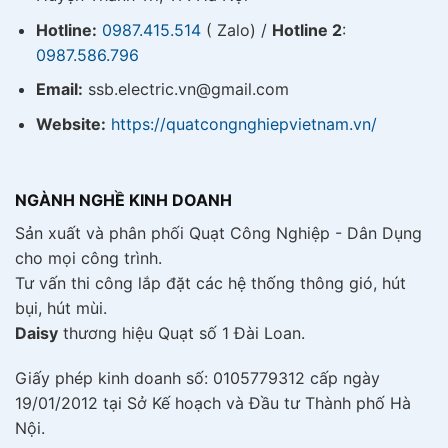
chi phí sửa chữa, thay thế.
Hotline:
0987.415.514
( Zalo) /
Hotline 2
:
0987.586.796
Tiết kiệm điện - Hiệu quả kinh tế
Email:
ssb.electric.vn@gmail.com
Quạt được trang bị công nghệ tiết kiệm điện hiện
đại, giúp giảm thiểu điện năng tiêu thụ, mang lại
Website:
https://quatcongnghiepvietnam.vn/
hiệu quả kinh tế cao cho người sử dụng.
Với những ưu điểm nổi bật trên, quạt sàn Super
NGÀNH NGHỀ KINH DOANH
Win là lựa chọn tối ưu cho việc làm mát hiệu quả
Sản xuất và phân phối Quạt Công Nghiệp - Dân Dụng
trong mùa hè nóng bức. Chúng có thể được sử
cho mọi công trình.
dụng ở bất cứ đâu như dân dụng, văn phòng, quán
Tư vấn thi công lắp đặt các hệ thống thông gió, hút
cafe, quán ăn, hội trường, bệnh viện hay cả những
bụi, hút mùi.
nhà xưởng xí nghiệp sản xuất.
Daisy
thương hiệu Quạt số 1 Đài Loan.
Địa chỉ bán quạt sàn Super Win uy tín
Giấy phép kinh doanh số: 0105779312 cấp ngày
Trên thị trường hiện nay có rất nhiều nơi bán quạt
19/01/2012 tại Sở Kế hoạch và Đầu tư Thành phố Hà
sàn Super Win, tuy nhiên để tìm được địa chỉ uy
Nội.
tín, đảm bảo chất lượng sản phẩm và giá cả hợp lý