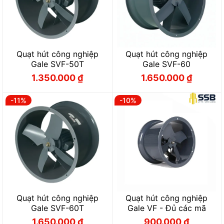
Quạt hút công nghiệp
Quạt hút công nghiệp
Gale SVF-50T
Gale SVF-60
1.350.000
₫
1.650.000
₫
Giá
Giá
Giá
Giá
gốc
hiện
gốc
hiện
là:
tại
là:
tại
1.500.000 ₫.
là:
1.850.000 ₫.
là:
-11%
-10%
1.350.000 ₫.
1.650.000 ₫.
Quạt hút công nghiệp
Quạt hút công nghiệp
Gale SVF-60T
Gale VF - Đủ các mã
1.650.000
₫
900.000
₫