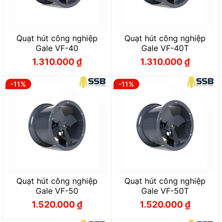
Quạt hút công nghiệp
Quạt hút công nghiệp
Gale VF-40
Gale VF-40T
1.310.000
₫
1.310.000
₫
Giá
Giá
Giá
Giá
gốc
hiện
gốc
hiện
là:
tại
là:
tại
1.450.000 ₫.
là:
1.450.000 ₫.
là:
-11%
-11%
1.310.000 ₫.
1.310.000 ₫.
Quạt hút công nghiệp
Quạt hút công nghiệp
Gale VF-50
Gale VF-50T
1.520.000
₫
1.520.000
₫
Giá
Giá
Giá
Giá
gốc
hiện
gốc
hiện
là:
tại
là:
tại