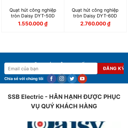
Quạt hút công nghiệp
Quạt hút công nghiệp
tròn Daisy DYT-50D
tròn Daisy DYT-60D
1.550.000
₫
2.760.000
₫
Giá
Giá
Giá
Giá
gốc
hiện
gốc
hiện
là:
tại
là:
tại
1.720.000 ₫.
là:
3.066.000 ₫.
là:
1.550.000 ₫.
2.760.000 ₫.
ĐĂNG KÝ NHẬN KHUYẾN MẠI
Chia sẻ với chúng tôi
SSB Electric - HÂN HẠNH ĐƯỢC PHỤC
VỤ QUÝ KHÁCH HÀNG