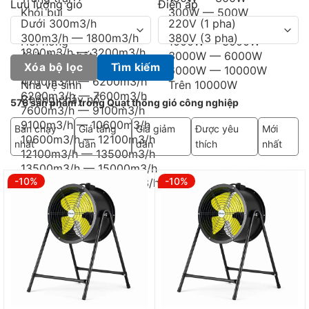
Lưu lượng gió
Điện áp
Xóa bộ lọc
Tìm kiếm
576 sản phẩm trong Quạt thông gió công nghiệp
Bán chạy
Giá tăng
Giá giảm
Được yêu
Mới
nhất
dần
dần
thích
nhất
-10%
-10%