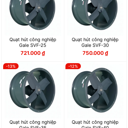
Quạt hút công nghiệp
Quạt hút công nghiệp
Gale SVF-25
Gale SVF-30
721.000
₫
750.000
₫
Giá
Giá
Giá
Giá
gốc
hiện
gốc
hiện
là:
tại
là:
tại
800.000 ₫.
là:
860.000 ₫.
là:
-13%
-12%
721.000 ₫.
750.000 ₫.
Quạt hút công nghiệp
Quạt hút công nghiệp
Gale SVF-35
Gale SVF-40