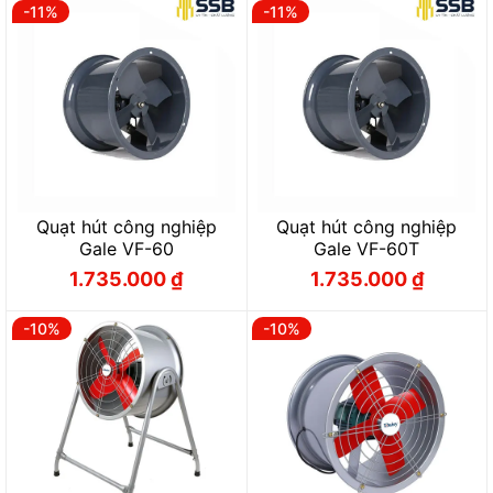
1.700.000 ₫.
là:
1.700.000 ₫.
là:
-11%
-11%
1.520.000 ₫.
1.520.000 ₫.
Quạt hút công nghiệp
Quạt hút công nghiệp
Gale VF-60
Gale VF-60T
1.735.000
₫
1.735.000
₫
Giá
Giá
Giá
Giá
gốc
hiện
gốc
hiện
là:
tại
là:
tại
1.950.000 ₫.
là:
1.950.000 ₫.
là:
-10%
-10%
1.735.000 ₫.
1.735.000 ₫.