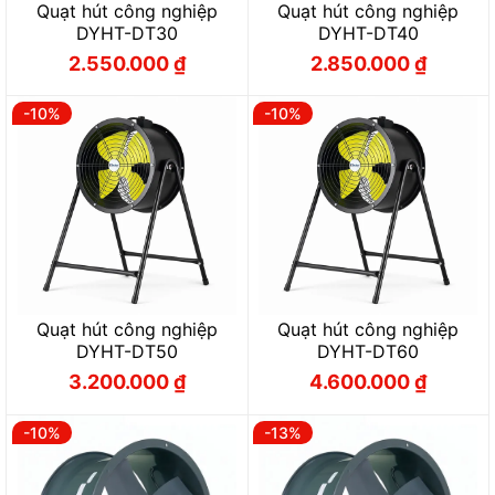
Quạt hút công nghiệp
Quạt hút công nghiệp
DYHT-DT30
DYHT-DT40
2.550.000
₫
2.850.000
₫
Giá
Giá
Giá
Giá
gốc
hiện
gốc
hiện
là:
tại
là:
tại
2.830.000 ₫.
là:
3.170.000 ₫.
là:
-10%
-10%
2.550.000 ₫.
2.850.000 ₫.
Quạt hút công nghiệp
Quạt hút công nghiệp
DYHT-DT50
DYHT-DT60
3.200.000
₫
4.600.000
₫
Giá
Giá
Giá
Giá
gốc
hiện
gốc
hiện
là:
tại
là:
tại
3.550.000 ₫.
là:
5.110.000 ₫.
là:
-10%
-13%
3.200.000 ₫.
4.600.000 ₫.