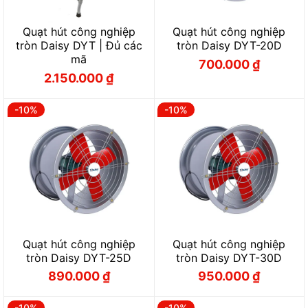
Quạt hút công nghiệp
Quạt hút công nghiệp
tròn Daisy DYT | Đủ các
tròn Daisy DYT-20D
mã
700.000
₫
Giá
Giá
2.150.000
₫
gốc
hiện
Giá
Giá
là:
tại
gốc
hiện
777.000 ₫.
là:
là:
tại
700.000 ₫.
2.380.000 ₫.
là:
-10%
-10%
2.150.000 ₫.
Quạt hút công nghiệp
Quạt hút công nghiệp
tròn Daisy DYT-25D
tròn Daisy DYT-30D
890.000
₫
950.000
₫
Giá
Giá
Giá
Giá
gốc
hiện
gốc
hiện
là:
tại
là:
tại
988.000 ₫.
là:
1.055.000 ₫.
là:
-10%
-10%