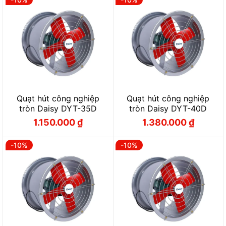
890.000 ₫.
950.000 ₫.
Quạt hút công nghiệp
Quạt hút công nghiệp
tròn Daisy DYT-35D
tròn Daisy DYT-40D
1.150.000
₫
1.380.000
₫
Giá
Giá
Giá
Giá
gốc
hiện
gốc
hiện
là:
tại
là:
tại
1.277.000 ₫.
là:
1.530.000 ₫.
là:
-10%
-10%
1.150.000 ₫.
1.380.000 ₫.